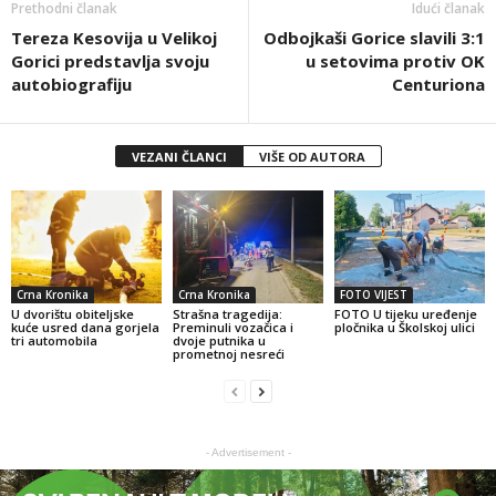
Prethodni članak
Idući članak
Tereza Kesovija u Velikoj
Odbojkaši Gorice slavili 3:1
Gorici predstavlja svoju
u setovima protiv OK
autobiografiju
Centuriona
VEZANI ČLANCI
VIŠE OD AUTORA
Crna Kronika
Crna Kronika
FOTO VIJEST
U dvorištu obiteljske
Strašna tragedija:
FOTO U tijeku uređenje
kuće usred dana gorjela
Preminuli vozačica i
pločnika u Školskoj ulici
tri automobila
dvoje putnika u
prometnoj nesreći
- Advertisement -