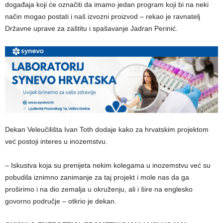
događaja koji će označiti da imamo jedan program koji bi na neki
način mogao postati i naš izvozni proizvod – rekao je ravnatelj
Državne uprave za zaštitu i spašavanje Jadran Perinić.
Dekan Veleučilišta Ivan Toth dodaje kako za hrvatskim projektom
već postoji interes u inozemstvu.
– Iskustva koja su prenijeta nekim kolegama u inozemstvu već su
pobudila iznimno zanimanje za taj projekt i mole nas da ga
proširimo i na dio zemalja u okruženju, ali i šire na englesko
govorno područje – otkrio je dekan.