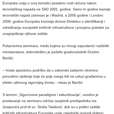
Europska unija o ovoj tematici posebno vodi računa nakon
terorističkog napada na SAD 2001. godine. Samo tri godine kasnije
teroristički napad zatresao je i Madrid, a 2005 godine i London.
2008. godine Europska komisija donosi Direktivu o identifikaciji i
određivanju europskih kritičnih infrastruktura i procjenu potrebe za
unaprjeđenje njihove zaštite.
Polaznicima seminara, među kojima su mnogi zaposlenici različitih
ministarstava, dobrodošlicu je poželio gradonačelnik Dražen
Barišić.
– Imate apsolutnu podršku da u zakonski zadanim okvirima
ponudimo rješenje koje će prije svega biti na usluzi građanima u
efektu njihovog sigurnijeg života – rekao je Barišić.
S temom „Sigurnosne paradigme i sekuritizacija“, uvodno je
predavanje na seminaru održao savjetnik predsjednika Ive
Josipovića prof.dr.sc. Siniša Tatalović, dok su o politici zaštite
kritičnih infrastruktura Europske unije zajednički govorili doktori