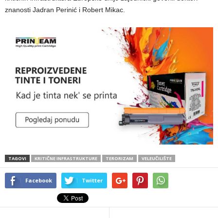
znanosti Jadran Perinić i Robert Mikac.
TAGOVI
KRITIČNE INFRASTRUKTURE
TERORIZAM
VELEUČILIŠTE
Facebook
Twitter