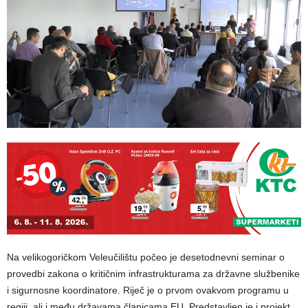
Na velikogoričkom Veleučilištu počeo je desetodnevni seminar o
provedbi zakona o kritičnim infrastrukturama za državne službenike
i sigurnosne koordinatore. Riječ je o prvom ovakvom programu u
regiji, ali i među državama članicama EU. Predstavljen je i projekt