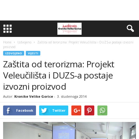
Home
Izdvojeno
Zaštita od terorizma: Projekt Veleučilišta i DUZS-a postaje izvozni
proizvod
IZDVOJENO
VIJESTI
Zaštita od terorizma: Projekt
Veleučilišta i DUZS-a postaje
izvozni proizvod
Autor:
Kronike Velike Gorice
-
3. studenoga 2014
Facebook
Twitter