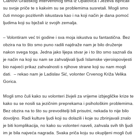
Članovi Gradskog interventnog tima iz Opatovca i Ježeva ispričali
su svoje priče te s kakvim su se problemima susretali. Mogli smo
čuti mnogo pozitivnih iskustava kao i na koji način je dana pomoć
ljudima koji su bježali iz svojih zemalja.
– Volontiram već tri godine i sva moja iskustva su fantastična. Bez
obzira na to što smo puno radili najdraže nam je bilo druženje
nakon svega toga. Jedna jako lijepa stvar je i to što smo saznali da
je način na koji su nam se zahvaljivali ljudi Islamske vjeroispovijesti
bio najveći prikaz zahvalnosti s njihove strane koji su nam mogli
dati. – rekao nam je Ladislav Sić, volonter Crvenog Križa Velika
Gorica.
Mogli smo čuli kako su volonteri živjeli za vrijeme izbjegličke krize te
kako su se nosili sa jezičnim preprekama i psihološkim problemima.
Bez obzira na to što su prevoditelji bili prisutni, nekada to nije bilo
dovoljno. Radi kulture ljudi koji su dolazili i koje su zbrinjavali znalo
je biti komplikacija, no kako su volonteri naveli, zahvala svih tih ljudi
im je bila najveća nagrada. Svaka priča koju su okupljeni mogli čuti