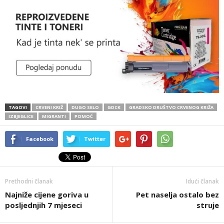
TAGOVI
CRVENI KRIŽ
DUGO SELO
GDCK
GRADSKO DRUŠTVO CRVENOG KRIŽA
IZBJEGLICE
MIGRANTI
POMOĆ
Facebook
Twitter
Prethodni članak
Idući članak
Najniže cijene goriva u
Pet naselja ostalo bez
posljednjih 7 mjeseci
struje