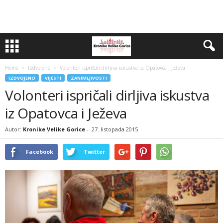
Home
Izdvojeno
Volonteri ispričali dirljiva iskustva iz Opatovca i Ježeva
IZDVOJENO
VIJESTI
ZANIMLJIVOSTI
Volonteri ispričali dirljiva iskustva
iz Opatovca i Ježeva
Autor:
Kronike Velike Gorice
-
27. listopada 2015
Facebook
Twitter