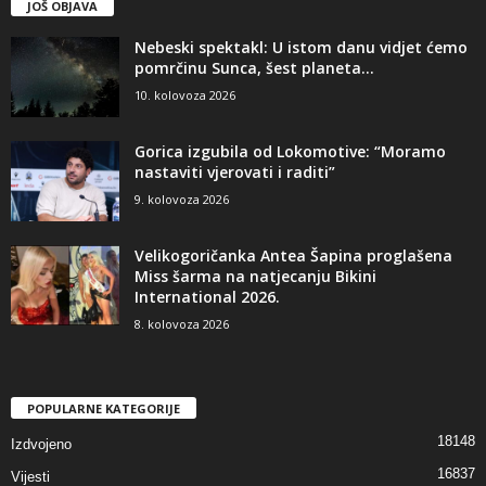
JOŠ OBJAVA
Nebeski spektakl: U istom danu vidjet ćemo
pomrčinu Sunca, šest planeta...
10. kolovoza 2026
Gorica izgubila od Lokomotive: “Moramo
nastaviti vjerovati i raditi”
9. kolovoza 2026
Velikogoričanka Antea Šapina proglašena
Miss šarma na natjecanju Bikini
International 2026.
8. kolovoza 2026
POPULARNE KATEGORIJE
18148
Izdvojeno
16837
Vijesti