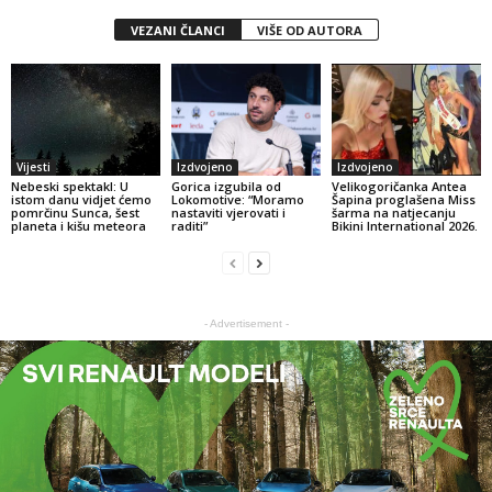
VEZANI ČLANCI
VIŠE OD AUTORA
Vijesti
Izdvojeno
Izdvojeno
Nebeski spektakl: U
Gorica izgubila od
Velikogoričanka Antea
istom danu vidjet ćemo
Lokomotive: “Moramo
Šapina proglašena Miss
pomrčinu Sunca, šest
nastaviti vjerovati i
šarma na natjecanju
planeta i kišu meteora
raditi”
Bikini International 2026.
- Advertisement -