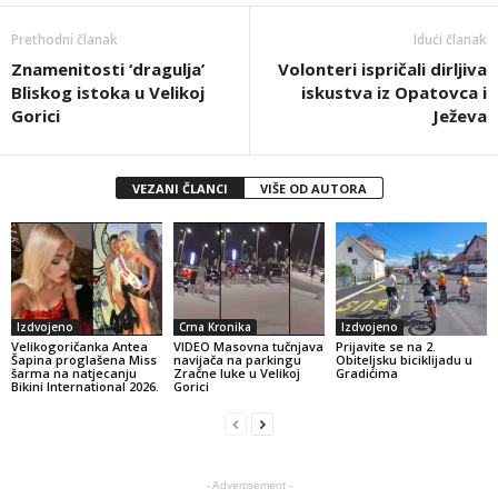
Prethodni članak
Idući članak
Znamenitosti ‘dragulja’
Volonteri ispričali dirljiva
Bliskog istoka u Velikoj
iskustva iz Opatovca i
Gorici
Ježeva
VEZANI ČLANCI
VIŠE OD AUTORA
Izdvojeno
Crna Kronika
Izdvojeno
Velikogoričanka Antea
VIDEO Masovna tučnjava
Prijavite se na 2.
Šapina proglašena Miss
navijača na parkingu
Obiteljsku biciklijadu u
šarma na natjecanju
Zračne luke u Velikoj
Gradićima
Bikini International 2026.
Gorici
- Advertisement -