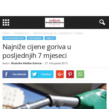
Home
Gospodarstvo
Najniže cijene goriva u posljednjih 7 mjeseci
GOSPODARSTVO
IZDVOJENO
VIJESTI
Najniže cijene goriva u
posljednjih 7 mjeseci
Autor:
Kronike Velike Gorice
-
27. listopada 2015
Facebook
Twitter