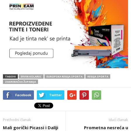
TAGOVI
ERVIN KOLAREC
EUROPSKA REGIJA SPORTA
REGIJA SPORTA
ZAGREBAČKA ŽUPANIJA
Facebook
Twitter
Prethodni članak
Idući članak
Mali gorički Picassi i Dalíji
Prometna nesreća u