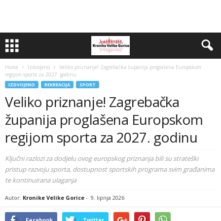
Home
Izdvojeno
Veliko priznanje! Zagrebačka županija proglašena Europskom
regijom sporta za 2027. godinu
IZDVOJENO
REKREACIJA
SPORT
Veliko priznanje! Zagrebačka
županija proglašena Europskom
regijom sporta za 2027. godinu
Ključni razlozi za dodjelu ovog europskog priznanja bili su strateški
pristup razvoju sporta, dostupnost sportskih programa svim građanima
te kontinuirana ulaganja
Autor:
Kronike Velike Gorice
-
9. lipnja 2026
Facebook
Twitter