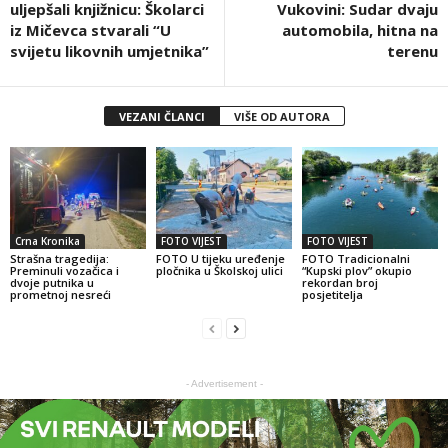
uljepšali knjižnicu: Školarci
Vukovini: Sudar dvaju
iz Mičevca stvarali “U
automobila, hitna na
svijetu likovnih umjetnika”
terenu
VEZANI ČLANCI
VIŠE OD AUTORA
Crna Kronika
FOTO VIJEST
FOTO VIJEST
Strašna tragedija:
FOTO U tijeku uređenje
FOTO Tradicionalni
Preminuli vozačica i
pločnika u Školskoj ulici
“Kupski plov” okupio
dvoje putnika u
rekordan broj
prometnoj nesreći
posjetitelja
- Advertisement -