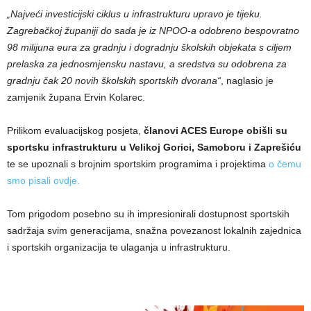
„Najveći investicijski ciklus u infrastrukturu upravo je tijeku.
Zagrebačkoj županiji do sada je iz NPOO-a odobreno bespovratno
98 milijuna eura za gradnju i dogradnju školskih objekata s ciljem
prelaska za jednosmjensku nastavu, a sredstva su odobrena za
gradnju čak 20 novih školskih sportskih dvorana“
, naglasio je
zamjenik župana Ervin Kolarec.
Prilikom evaluacijskog posjeta,
članovi ACES Europe obišli su
sportsku infrastrukturu u Velikoj Gorici, Samoboru i Zaprešiću
te se upoznali s brojnim sportskim programima i projektima
o čemu
smo pisali ovdje.
Tom prigodom posebno su ih impresionirali dostupnost sportskih
sadržaja svim generacijama, snažna povezanost lokalnih zajednica
i sportskih organizacija te ulaganja u infrastrukturu.