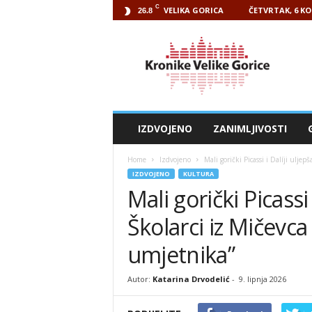
C
VELIKA GORICA
ČETVRTAK, 6 KO
26.8
Kronike
Velike
Gorice
IZDVOJENO
ZANIMLJIVOSTI
Home
Izdvojeno
Mali gorički Picassi i Dalíji uljepš
IZDVOJENO
KULTURA
Mali gorički Picassi 
Školarci iz Mičevca 
umjetnika”
Autor:
Katarina Drvodelić
-
9. lipnja 2026