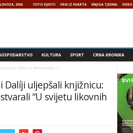
LOVOZA, 2026
FOTO VIJESTI
FRIK IZ KVARTA
KNJIGA TJEDNA
VIDEO 
GOSPODARSTVO
KULTURA
SPORT
CRNA KRONIKA
ali knjižnicu: Školarci iz Mičevca stvarali “U...
i Dalíji uljepšali knjižnicu:
stvarali “U svijetu likovnih