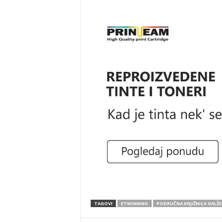
TAGOVI
ETWINNING
PODRUČNA KNJIŽNICA GALŽE