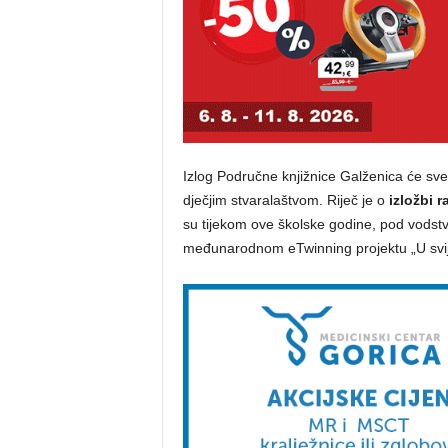
Izlog Područne knjižnice Galženica će sve 
dječjim stvaralaštvom. Riječ je o
izložbi 
su tijekom ove školske godine, pod vodstv
međunarodnom eTwinning projektu „U svije