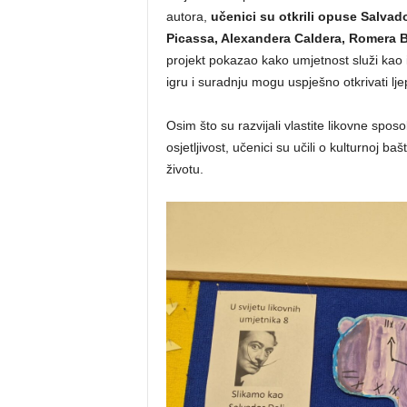
autora,
učenici su otkrili opuse Salvad
Picassa, Alexandera Caldera, Romera Br
projekt pokazao kako umjetnost služi kao i
igru i suradnju mogu uspješno otkrivati ljepo
Osim što su razvijali vlastite likovne spos
osjetljivost, učenici su učili o kulturnoj 
životu.