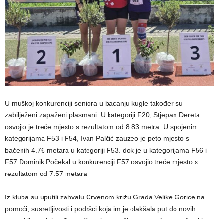
U muškoj konkurenciji seniora u bacanju kugle također su
zabilježeni zapaženi plasmani. U kategoriji F20, Stjepan Dereta
osvojio je treće mjesto s rezultatom od 8.83 metra. U spojenim
kategorijama F53 i F54, Ivan Palčić zauzeo je peto mjesto s
bačenih 4.76 metara u kategoriji F53, dok je u kategorijama F56 i
F57 Dominik Počekal u konkurenciji F57 osvojio treće mjesto s
rezultatom od 7.57 metara.
Iz kluba su uputili zahvalu Crvenom križu Grada Velike Gorice na
pomoći, susretljivosti i podršci koja im je olakšala put do novih