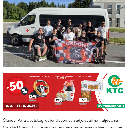
Članovi Para atletskog kluba Uspon su sudjelovali na natjecanju
Croatia Open u Puli te su drugog dana natjecanja ostvarili iznimne