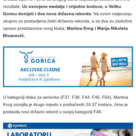
rezultate.
Uz osvojene medalje i vrijedne bodove, u Veliku
Goricu donijeli i dva nova državna rekorda
. Na ovom natjecanju
ukupno su postavljena četiri državna rekorda, a za dva su zaslužne
upravo predstavnice ovog kluba,
Martina Krog i Marija Nikoleta
Đivanović.
U kategoriji diska za seniorke (F37, F38, F44, F46, F64), Martina
Krog osvojila je drugo mjesto s prebačenih 24.37 metara, čime je
postavila novi državni rekord u svojoj kategoriji F46.