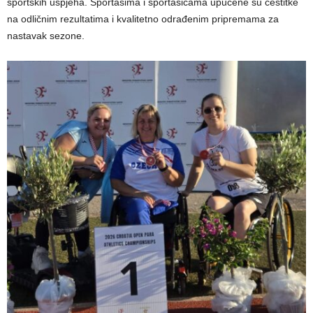
sportskih uspjeha. Sportašima i sportašicama upućene su čestitke
na odličnim rezultatima i kvalitetno odrađenim pripremama za
nastavak sezone.