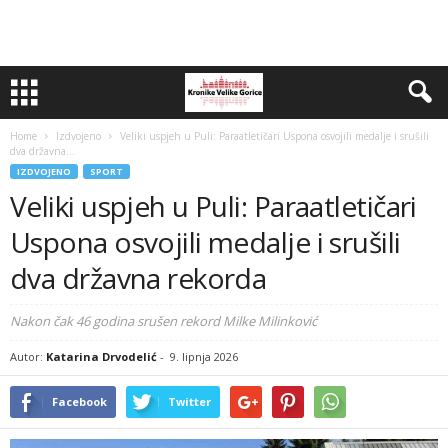
Home
Izdvojeno
Veliki uspjeh u Puli: Paraatletičari Uspona osvojili medalje i srušili
dva državna...
IZDVOJENO
SPORT
Veliki uspjeh u Puli: Paraatletičari
Uspona osvojili medalje i srušili
dva državna rekorda
Nakon čak 46 godina srušen rekord Milke Milinković
Autor:
Katarina Drvodelić
-
9. lipnja 2026
Facebook
Twitter