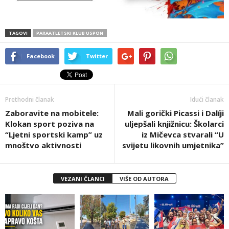
TAGOVI
PARAATLETSKI KLUB USPON
Facebook
Twitter
Prethodni članak
Idući članak
Zaboravite na mobitele:
Mali gorički Picassi i Dalíji
Klokan sport poziva na
uljepšali knjižnicu: Školarci
“Ljetni sportski kamp” uz
iz Mičevca stvarali “U
mnoštvo aktivnosti
svijetu likovnih umjetnika”
VEZANI ČLANCI
VIŠE OD AUTORA