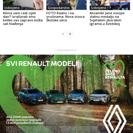
Izdvojeno
Gospodarstvo
Izdvojeno
Klima vam radi cijeli
FOTO Radno i na
Ansambl Jane osvojio
dan? Izračunali smo
vrućinama: Nova vizura
zlatnu medalju na
koliko vas zapravo košta
Školske ulice
Svjetskim zborskim
sat hlađenja
igrama u Švedskoj
- Advertisement -