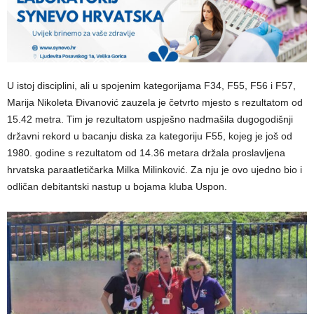
U istoj disciplini, ali u spojenim kategorijama F34, F55, F56 i F57,
Marija Nikoleta Đivanović zauzela je četvrto mjesto s rezultatom od
15.42 metra. Tim je rezultatom uspješno nadmašila dugogodišnji
državni rekord u bacanju diska za kategoriju F55, kojeg je još od
1980. godine s rezultatom od 14.36 metara držala proslavljena
hrvatska paraatletičarka Milka Milinković. Za nju je ovo ujedno bio i
odličan debitantski nastup u bojama kluba Uspon.