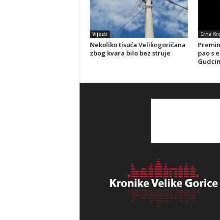
Vijesti
Crna Kr
Nekoliko tisuća Velikogoričana
Preminu
zbog kvara bilo bez struje
pao s e
Gudci