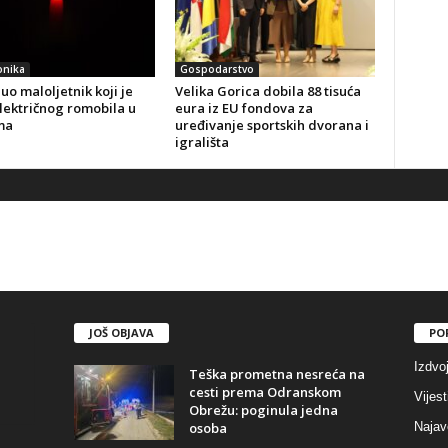
onika
Gospodarstvo
o maloljetnik koji je
Velika Gorica dobila 88 tisuća
lektričnog romobila u
eura iz EU fondova za
ma
uređivanje sportskih dvorana i
igrališta
JOŠ OBJAVA
PO
Izdvo
Teška prometna nesreća na
cesti prema Odranskom
Vijest
Obrežu: poginula jedna
osoba
Najav