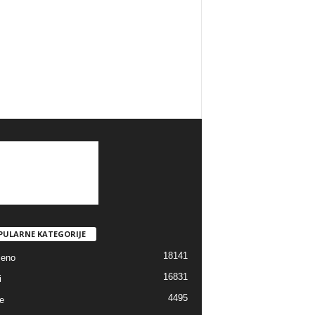
PULARNE KATEGORIJE
18141
jeno
16831
i
4495
e