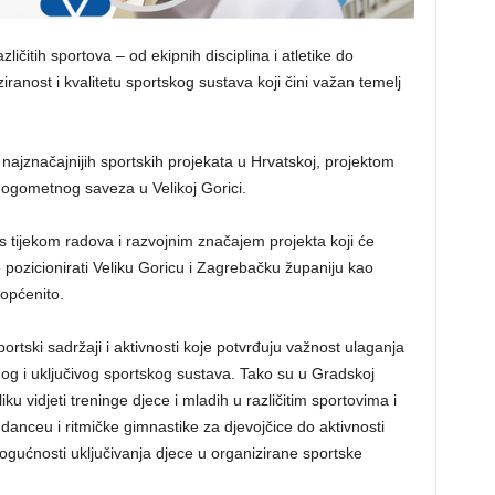
ičitih sportova – od ekipnih disciplina i atletike do
ranost i kvalitetu sportskog sustava koji čini važan temelj
 najznačajnijih sportskih projekata u Hrvatskoj, projektom
ometnog saveza u Velikoj Gorici.
s tijekom radova i razvojnim značajem projekta koji će
e pozicionirati Veliku Goricu i Zagrebačku županiju kao
općenito.
portski sadržaji i aktivnosti koje potvrđuju važnost ulaganja
nog i uključivog sportskog sustava. Tako su u Gradskoj
iku vidjeti treninge djece i mladih u različitim sportovima i
anceu i ritmičke gimnastike za djevojčice do aktivnosti
mogućnosti uključivanja djece u organizirane sportske