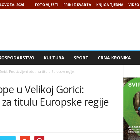
LOVOZA, 2026
FOTO VIJESTI
FRIK IZ KVARTA
KNJIGA TJEDNA
VIDEO 
GOSPODARSTVO
KULTURA
SPORT
CRNA KRONIKA
rici: Predstavljeni aduti za titulu Europske regije...
pe u Velikoj Gorici:
 za titulu Europske regije