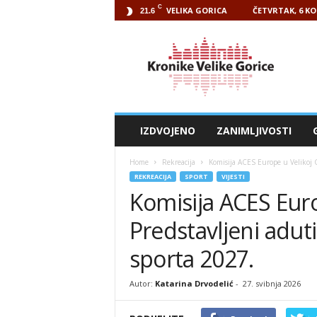
C
VELIKA GORICA
ČETVRTAK, 6 KO
21.6
Kronike
Velike
Gorice
IZDVOJENO
ZANIMLJIVOSTI
Home
Rekreacija
Komisija ACES Europe u Velikoj Go
REKREACIJA
SPORT
VIJESTI
Komisija ACES Euro
Predstavljeni aduti
sporta 2027.
Autor:
Katarina Drvodelić
-
27. svibnja 2026