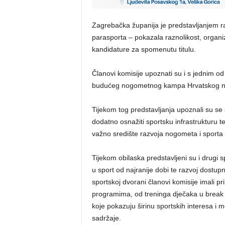
​Zagrebačka županija je predstavljanjem razl
parasporta – pokazala raznolikost, organizi
kandidature za spomenutu titulu.
Članovi komisije upoznati su i s jednim od
budućeg nogometnog kampa Hrvatskog nog
Tijekom tog predstavljanja upoznali su se 
dodatno osnažiti sportsku infrastrukturu t
važno središte razvoja nogometa i sporta 
​Tijekom obilaska predstavljeni su i drugi s
u sport od najranije dobi te razvoj dostup
sportskoj dvorani članovi komisije imali pril
programima, od treninga dječaka u break d
koje pokazuju širinu sportskih interesa i 
sadržaje.