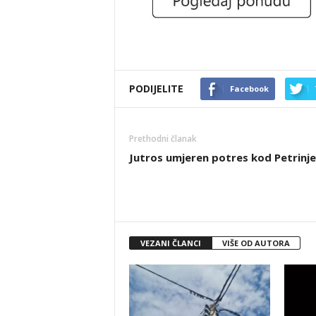
PODIJELITE
Facebook
Prethodni članak
Jutros umjeren potres kod Petrinje
VEZANI ČLANCI
VIŠE OD AUTORA