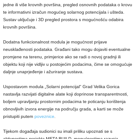
jedne ili više krovnih površina, pregled osnovnih podataka o krovu
te informativni izračun mogućeg solarnog potencijala i ušteda.
Sustav uključuje i 3D pregled prostora s mogućnošću odabira
krovnih površina.
​Dodatna funkcionalnost modula je mogućnost prijave
neusklađenosti podataka. Građani tako mogu dojaviti eventualne
promjene na terenu, primjerice ako se radi o novoj gradnji ili
objektu koji nije vidljiv u postojećim podacima, čime se omogućuje
daljnje unaprjeđenje i ažuriranje sustava.
Uspostavom modula „Solarni potencijal“ Grad Velika Gorica
nastavlja razvijati digitalne alate koji doprinose transparentnosti,
boljem upravljanju prostornim podacima te poticanju korištenja
obnovljivih izvora energije na području grada, a karti se može
pristupiti putem
poveznice
.
Tijekom događaja sudionici su imali priliku upoznati se s
aktivnostima projekta META BUILD, mogućnostima razvoja