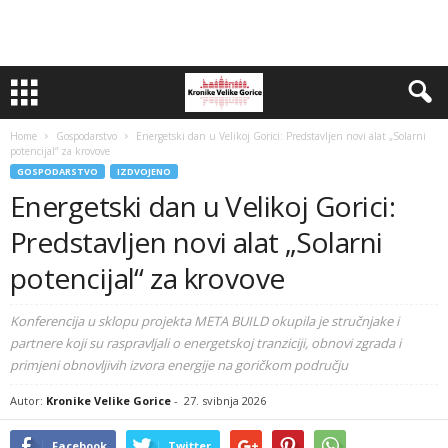
Home
Gospodarstvo
Energetski dan u Velikoj Gorici: Predstavljen novi alat „Solarni
potencijal“ za krovove
GOSPODARSTVO
IZDVOJENO
Energetski dan u Velikoj Gorici:
Predstavljen novi alat „Solarni
potencijal“ za krovove
Konferencija u sklopu projekta META BUILD okupila je stručnjake i
partnere koji su raspravljali o energetskoj tranziciji, obnovi zgrada i
primjeni obnovljivih izvora energije na goričkom području
Autor:
Kronike Velike Gorice
-
27. svibnja 2026
Facebook
Twitter