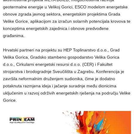
geotermalne energije u Velikoj Gorici, ESCO modelom energetske
obnove zgrada javnog sektora, energetskim projektima Grada
Velike Gorice, aplikacijom za izračun solarnih potencijala krovova te
konceptima energetskih zajednica i obnove predvođene
građanima.
Hrvatski partneri na projektu su HEP Toplinarstvo d.o.o., Grad
Velika Gorica, Gradsko stambeno gospodarstvo Velika Gorica
d.o.o., Cirkularni energetski resursi d.o.o. (CER) i Fakultet
strojarstva i brodogradnje Sveučilišta u Zagrebu. Konferencija je
završila neformalnim druženjem sudionika, čime je dodatno
potaknuta razmjena ideja i jačanje suradnje među dionicima
uključenim u razvoj održivih energetskih rješenja na području Velike
Gorice.