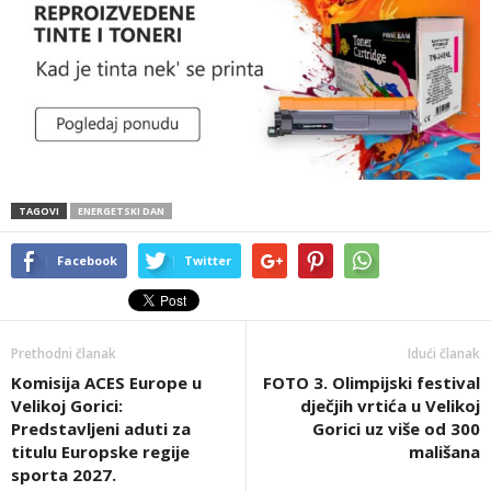
TAGOVI
ENERGETSKI DAN
Facebook
Twitter
Prethodni članak
Idući članak
Komisija ACES Europe u
FOTO 3. Olimpijski festival
Velikoj Gorici:
dječjih vrtića u Velikoj
Predstavljeni aduti za
Gorici uz više od 300
titulu Europske regije
mališana
sporta 2027.