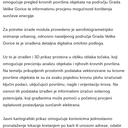
omogućuje pregled krovnih površina objekata na području Grada
Velike Gorice te informativnu procjenu mogućnosti korištenja
sunčeve energije.
Za potrebe izrade modula provedeno je aerofotogrametrijsko
snimanje urbanog, odnosno naseljenog područja Grada Velike
Gorice te je izrađena detaljna digitalna ortofoto podloga.
Uz to je izrađen i 3D prikaz prostora u obliku oblaka točaka, koji
omogućuje precizniju analizu objekata i njihovih krovnih površina.
​Na temelju prikupljenih prostornih podataka vektorizirane su krovne
površine objekata te su za svaku pojedinu krovnu plohu izračunati
ključni podaci, uključujući površinu, nagib i orijentaciju krova. Na
osnovi tih podataka izrađen je informativni izračun solarnog
potencijala, koji građanima može pomoći u početnoj procjeni
isplativosti postavljanja sunčanih elektrana.
Javni kartografski prikaz omogućuje korisnicima jednostavno
pronalaženje lokacije kretanjem po karti ili unosom adrese, odabir