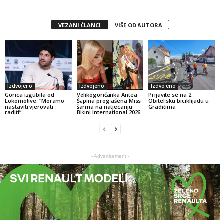
VEZANI ČLANCI
VIŠE OD AUTORA
Izdvojeno
Izdvojeno
Izdvojeno
Gorica izgubila od
Velikogoričanka Antea
Prijavite se na 2.
Lokomotive: “Moramo
Šapina proglašena Miss
Obiteljsku biciklijadu u
nastaviti vjerovati i
šarma na natjecanju
Gradićima
raditi”
Bikini International 2026.
- Advertisement -