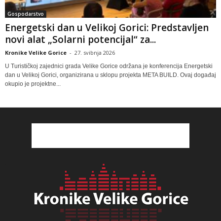
Gospodarstvo
Energetski dan u Velikoj Gorici: Predstavljen
novi alat „Solarni potencijal“ za...
Kronike Velike Gorice
-
27. svibnja 2026
U Turističkoj zajednici grada Velike Gorice održana je konferencija Energetski
dan u Velikoj Gorici, organizirana u sklopu projekta META BUILD. Ovaj događaj
okupio je projektne...