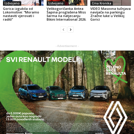
Izdvojeno
Izdvojeno
Crna Kronika
Gorica izgubila od
Velikogoričanka Antea
VIDEO Masovna tučnjava
Lokomotive: “Moramo
Šapina proglašena Miss
navijača na parkingu
nastaviti vjerovati i
šarma na natjecanju
Zračne luke u Velikoj
raditi”
Bikini International 2026.
Gorici
- Advertisement -