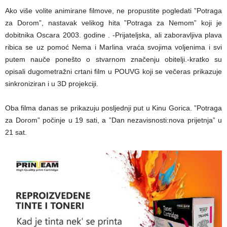
Ako više volite animirane filmove, ne propustite pogledati ”Potraga
za Dorom”, nastavak velikog hita ”Potraga za Nemom” koji je
dobitnika Oscara 2003. godine . -Prijateljska, ali zaboravljiva plava
ribica se uz pomoć Nema i Marlina vraća svojima voljenima i svi
putem nauče ponešto o stvarnom značenju obitelji.-kratko su
opisali dugometražni crtani film u POUVG koji se večeras prikazuje
sinkroniziran i u 3D projekciji.
Oba filma danas se prikazuju posljednji put u Kinu Gorica. ”Potraga
za Dorom” počinje u 19 sati, a ”Dan nezavisnosti:nova prijetnja” u
21 sat.