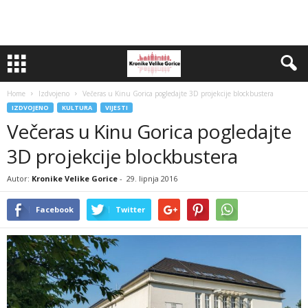
Home
Izdvojeno
Večeras u Kinu Gorica pogledajte 3D projekcije blockbustera
IZDVOJENO
KULTURA
VIJESTI
Večeras u Kinu Gorica pogledajte
3D projekcije blockbustera
Autor:
Kronike Velike Gorice
-
29. lipnja 2016
Facebook
Twitter