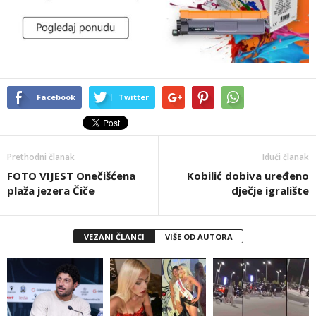
Facebook
Twitter
Prethodni članak
Idući članak
FOTO VIJEST Onečišćena
Kobilić dobiva uređeno
plaža jezera Čiče
dječje igralište
VEZANI ČLANCI
VIŠE OD AUTORA