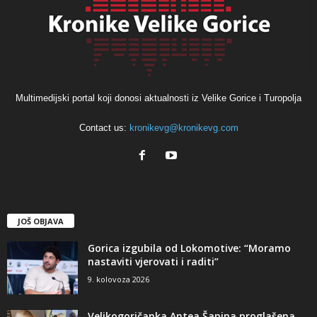
Multimedijski portal koji donosi aktualnosti iz Velike Gorice i Turopolja
Contact us:
kronikevg@kronikevg.com
JOŠ OBJAVA
Gorica izgubila od Lokomotive: “Moramo
nastaviti vjerovati i raditi”
9. kolovoza 2026
Velikogoričanka Antea Šapina proglašena