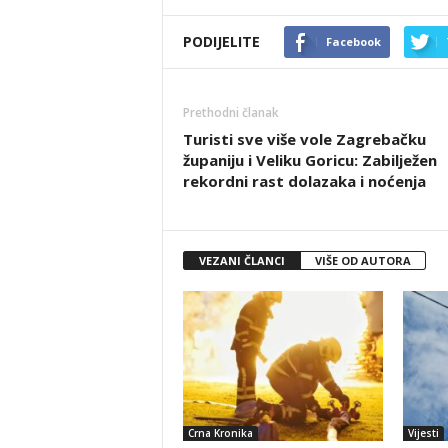
PODIJELITE
Facebook
Prethodni članak
Turisti sve više vole Zagrebačku
županiju i Veliku Goricu: Zabilježen
rekordni rast dolazaka i noćenja
VEZANI ČLANCI
VIŠE OD AUTORA
Crna Kronika
Vijesti