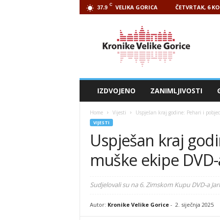
C
VELIKA GORICA
ČETVRTAK, 6 KO
37.9
Kronike
Velike
Gorice
IZDVOJENO
ZANIMLJIVOSTI
Home
Vijesti
Uspješan kraj godine: Pehari i pobj
VIJESTI
Uspješan kraj godi
muške ekipe DVD-a
Sudjelovali su na 6. Zimskom Kupu DVD-a Ja
Autor:
Kronike Velike Gorice
-
2. siječnja 2025