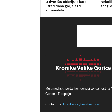
U dvorištu obiteljske kuće
Nekolik
usred dana gorjela tri
zbog kv
automobila
Multimedijski portal koji donosi aktualnosti iz 
Gorice i Turopolja
Contact us:
kronikevg@kronikevg.com