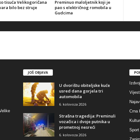
o tisuća Velikogoričana
Preminuo maloljetnik koji je
ara bilo bez struje
pao s električnog romobila u
Gudcima
JOŠ OBJAVA
PO
Izdvo
U dvorištu obiteljske kuće
usred dana gorjela tri
Vijest
automobila
Najav
6. kolovoza 2026
Velike
Crna 
Strašna tragedija: Preminuli
Kultu
vozačica i dvoje putnika u
prometnoj nesreći
Sport
6. kolovoza 2026
Zaniml