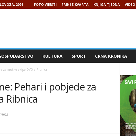
LOVOZA, 2026
FOTO VIJESTI
FRIK IZ KVARTA
KNJIGA TJEDNA
VIDEO 
GOSPODARSTVO
KULTURA
SPORT
CRNA KRONIKA
ede za muške ekipe DVD-a Ribnica
ne: Pehari i pobjede za
 Ribnica
rmina