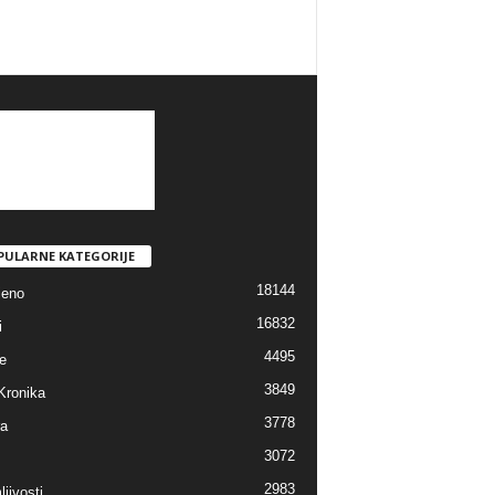
PULARNE KATEGORIJE
18144
jeno
16832
i
4495
e
3849
Kronika
3778
ra
3072
2983
jivosti