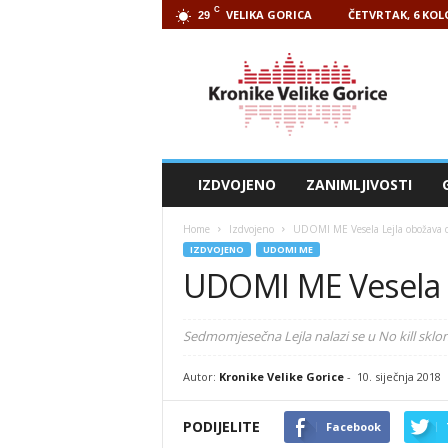
C
VELIKA GORICA
ČETVRTAK, 6 KOL
29
Kronike
Velike
Gorice
IZDVOJENO
ZANIMLJIVOSTI
Home
Izdvojeno
UDOMI ME Vesela Lejla obožava 
IZDVOJENO
UDOMI ME
UDOMI ME Vesela L
Sedmomjesečna Lejla nalazi se u No kill sklon
Autor:
Kronike Velike Gorice
-
10. siječnja 2018
PODIJELITE
Facebook