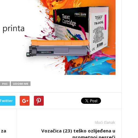
PAS
UDOMI ME
Twitter
Idući članak
 za
Vozačica (23) teško ozlijeđena u
prometnoj nesreći