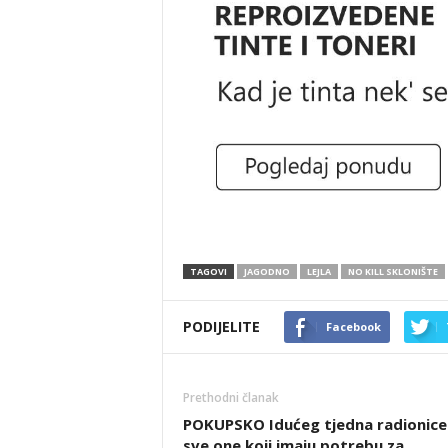
TAGOVI
JAGODNO
LEJLA
NO KILL SKLONIŠTE
PODIJELITE
Facebook
Prethodni članak
POKUPSKO Idućeg tjedna radionice
sve one koji imaju potrebu za