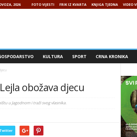
OVOZA, 2026
FOTO VIJESTI
FRIK IZ KVARTA
KNJIGA TJEDNA
VIDEO V
GOSPODARSTVO
KULTURA
SPORT
CRNA KRONIKA
djecu
ejla obožava djecu
ištu u Jagodnom i traži svog vlasnika.
Twitter