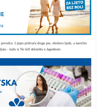
na povodcu. Lijepo prihvaća druge pse, obožava ljude, a naročito
iljata – kažu iz No kill skloništa u Jagodnom.