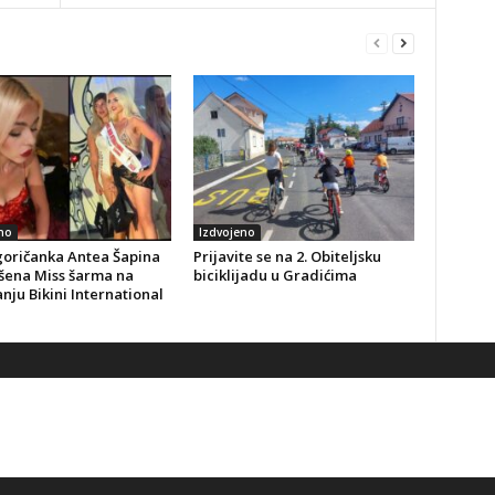
no
Izdvojeno
goričanka Antea Šapina
Prijavite se na 2. Obiteljsku
šena Miss šarma na
biciklijadu u Gradićima
nju Bikini International