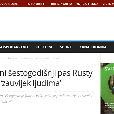
LOVOZA, 2026
FOTO VIJESTI
FRIK IZ KVARTA
KNJIGA TJEDNA
VIDEO V
GOSPODARSTVO
KULTURA
SPORT
CRNA KRONIKA
 pas Rusty u potrazi za svojim ‘zauvijek ljudima’
i šestogodišnji pas Rusty
 ‘zauvijek ljudima’
iščekuje svoje ljude, a vidite kako je predivan... Bio bi savršen
 baš vi!