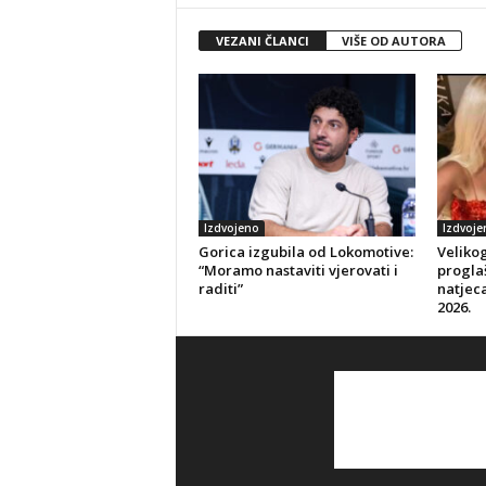
VEZANI ČLANCI
VIŠE OD AUTORA
Izdvojeno
Izdvoje
Gorica izgubila od Lokomotive:
Veliko
“Moramo nastaviti vjerovati i
progla
raditi”
natjeca
2026.