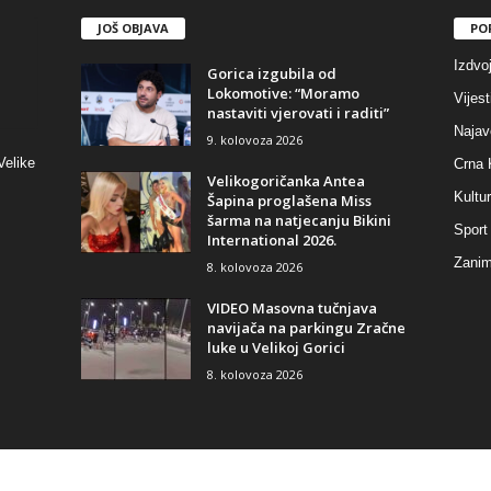
JOŠ OBJAVA
PO
Izdvo
Gorica izgubila od
Lokomotive: “Moramo
Vijest
nastaviti vjerovati i raditi”
Najav
9. kolovoza 2026
Velike
Crna 
Velikogoričanka Antea
Kultu
Šapina proglašena Miss
šarma na natjecanju Bikini
Sport
International 2026.
Zaniml
8. kolovoza 2026
VIDEO Masovna tučnjava
navijača na parkingu Zračne
luke u Velikoj Gorici
8. kolovoza 2026