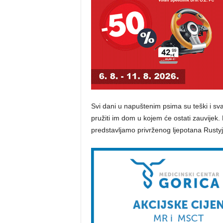
Svi dani u napuštenim psima su teški i sva
pružiti im dom u kojem će ostati zauvijek.
predstavljamo privrženog ljepotana Rustyj