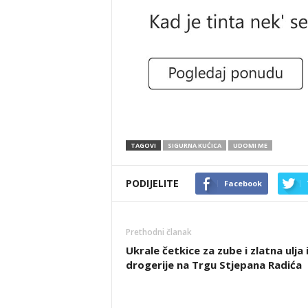
TAGOVI
SIGURNA KUĆICA
UDOMI ME
PODIJELITE
Facebook
Prethodni članak
Ukrale četkice za zube i zlatna ulja 
drogerije na Trgu Stjepana Radića