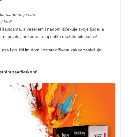
ka samo mi je san.
 kraj’
 šapicama, s veseljem i nadom iščekuje svoje ljude, a
rni prijatelj nekome, a taj netko možete biti baš vi!
 psa i pružiti im dom i ostatak života kakav zaslužuje,
sretnim završetkom!