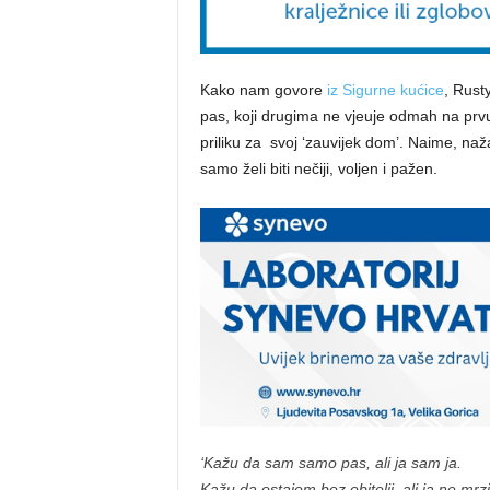
Kako nam govore
iz Sigurne kućice
, Rust
pas, koji drugima ne vjeuje odmah na prv
priliku za svoj ‘zauvijek dom’. Naime, nažal
samo želi biti nečiji, voljen i pažen.
‘Kažu da sam samo pas, ali ja sam ja.
Kažu da ostajem bez obitelji, ali ja ne mrz