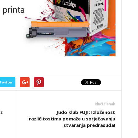
Twitter
Idući članak
iz
Judo klub FUJI: Izloženost
različitostima pomaže u sprječavanju
stvaranja predrasuda!