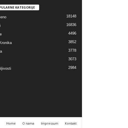
PULARNE KATEGORIJE
18148
jeno
16836
i
4496
e
3852
Kronika
3778
ra
3073
2984
jivosti
Home
O nama
Impressum
Kontakt