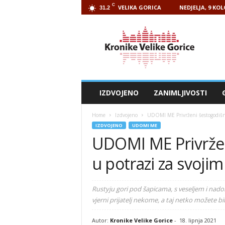
C
VELIKA GORICA
NEDJELJA, 9 KO
31.2
Kronike
Velike
Gorice
IZDVOJENO
ZANIMLJIVOSTI
Home
Izdvojeno
UDOMI ME Privrženi šestogodišnji
IZDVOJENO
UDOMI ME
UDOMI ME Privržen
u potrazi za svojim
Rustyju gori pod šapicama, s veseljem i nadom 
vjerni prijatelj nekome, a taj netko možete biti
Autor:
Kronike Velike Gorice
-
18. lipnja 2021