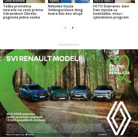
Crna Kronika
Vijesti
FOTO VIJEST
Teška prometna
Nekoliko tisuća
FOTO Dubranec slavi
nesreća na cesti prema
Velikogoričana zbog
Dan mjesta uz
Odranskom Obrežu:
kvara bilo bez struje
hodočašće, misu i
poginula jedna osoba
cjelodnevni program
- Advertisement -