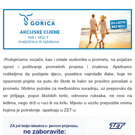
-Podsjećamo vozače, kao i ostale sudionike u prometu, na pojačan
oprez i poštivanje prometnih propisa i znakova. Apeliramo
roditeljima da podsjete djecu, posebice najmlađe đake, koje im
opasnosti prijete na putu do škole te kako se pravilno ponašati u
prometu. Molimo putnike za međusobnu suradnju, uz preporuku da
se prtljaga, poput školskih torbi, odnosno ruksaka, ne nosi na
leđima, nego drži u ruci ili na krilu. Mjesto u vozilu prepustite onima
kojima je potrebnije.-apeliraju u ZET-u.