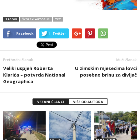
TAGOVI
ŠKOLSKI AUTOBUS
ZET
Facebook
Twitter
Prethodni članak
Idući članak
Veliki uspjeh Roberta
U zimskim mjesecima lovci
Klarića – potvrda National
posebno brinu za divljač
Geographica
VEZANI ČLANCI
VIŠE OD AUTORA