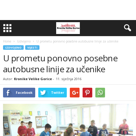
Home
Izdvojeno
U prometu ponovno posebne autobusne linije za učenike
IZDVOJENO
VIJESTI
U prometu ponovno posebne
autobusne linije za učenike
Autor:
Kronike Velike Gorice
-
11. siječnja 2016
Facebook
Twitter