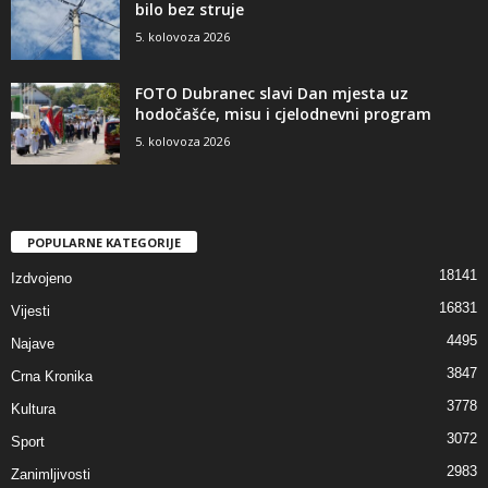
bilo bez struje
5. kolovoza 2026
FOTO Dubranec slavi Dan mjesta uz
hodočašće, misu i cjelodnevni program
5. kolovoza 2026
POPULARNE KATEGORIJE
18141
Izdvojeno
16831
Vijesti
4495
Najave
3847
Crna Kronika
3778
Kultura
3072
Sport
2983
Zanimljivosti