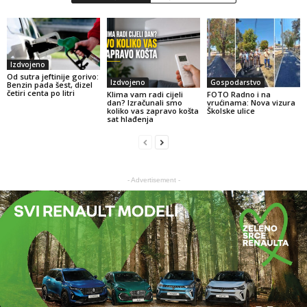
Izdvojeno
Od sutra jeftinije gorivo:
Izdvojeno
Gospodarstvo
Benzin pada šest, dizel
četiri centa po litri
Klima vam radi cijeli
FOTO Radno i na
dan? Izračunali smo
vrućinama: Nova vizura
koliko vas zapravo košta
Školske ulice
sat hlađenja
- Advertisement -