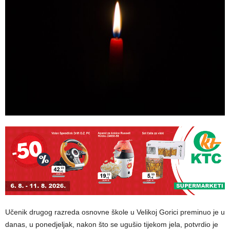
Učenik drugog razreda osnovne škole u Velikoj Gorici preminuo je u
danas, u ponedjeljak, nakon što se ugušio tijekom jela, potvrdio je