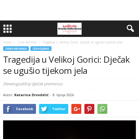
Home
Crna Kronika
Tragedija u Velikoj Gorici: Dječak se ugušio tijekom jela
CRNA KRONIKA
IZDVOJENO
Tragedija u Velikoj Gorici: Dječak
se ugušio tijekom jela
Devetogodišnji dječak preminuo
Autor:
Katarina Drvodelić
-
8. lipnja 2026
Facebook
Twitter