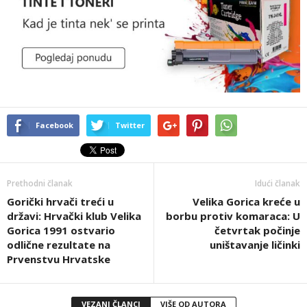
Facebook
Twitter
Prethodni članak
Idući članak
Gorički hrvači treći u
Velika Gorica kreće u
državi: Hrvački klub Velika
borbu protiv komaraca: U
Gorica 1991 ostvario
četvrtak počinje
odlične rezultate na
uništavanje ličinki
Prvenstvu Hrvatske
VEZANI ČLANCI
VIŠE OD AUTORA