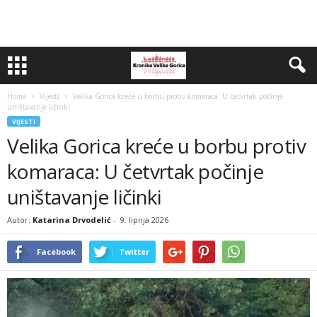
Home
Vijesti
Velika Gorica kreće u borbu protiv komaraca: U četvrtak počinje
uništavanje ličinki
VIJESTI
Velika Gorica kreće u borbu protiv
komaraca: U četvrtak počinje
uništavanje ličinki
Autor:
Katarina Drvodelić
-
9. lipnja 2026
Facebook
Twitter