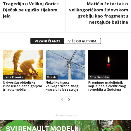
Tragedija u Velikoj Gorici:
Matičin četvrtak o
Dječak se ugušio tijekom
velikogoričkom židovskom
jela
groblju kao fragmentu
nestajuće baštine
VEZANI ČLANCI
VIŠE OD AUTORA
Crna Kronika
Vijesti
Crna Kronika
U dvorištu obiteljske
Nekoliko tisuća
Preminuo maloljetnik
kuće usred dana gorjela
Velikogoričana zbog
koji je pao s električnog
tri automobila
kvara bilo bez struje
romobila u Gudcima
- Advertisement -