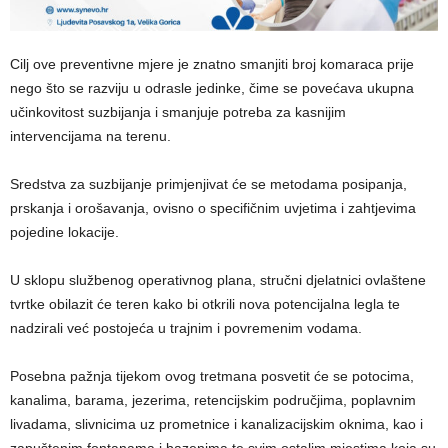
​Cilj ove preventivne mjere je znatno smanjiti broj komaraca prije
nego što se razviju u odrasle jedinke, čime se povećava ukupna
učinkovitost suzbijanja i smanjuje potreba za kasnijim
intervencijama na terenu.
Sredstva za suzbijanje primjenjivat će se metodama posipanja,
prskanja i orošavanja, ovisno o specifičnim uvjetima i zahtjevima
pojedine lokacije.
​U sklopu službenog operativnog plana, stručni djelatnici ovlaštene
tvrtke obilazit će teren kako bi otkrili nova potencijalna legla te
nadzirali već postojeća u trajnim i povremenim vodama.
Posebna pažnja tijekom ovog tretmana posvetit će se potocima,
kanalima, barama, jezerima, retencijskim područjima, poplavnim
livadama, slivnicima uz prometnice i kanalizacijskim oknima, kao i
zapuštenim fontanama i bazenima te svim ostalim mjestima koja su