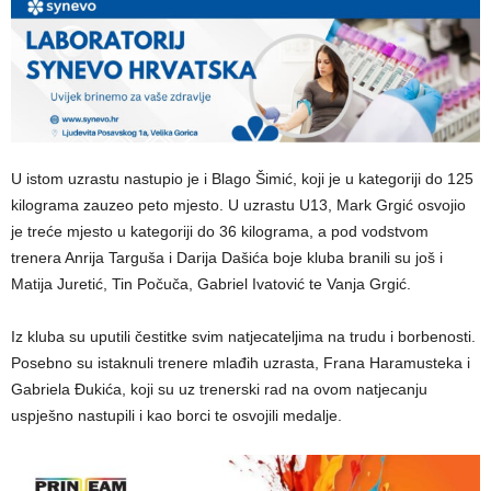
U istom uzrastu nastupio je i Blago Šimić, koji je u kategoriji do 125
kilograma zauzeo peto mjesto. U uzrastu U13, Mark Grgić osvojio
je treće mjesto u kategoriji do 36 kilograma, a pod vodstvom
trenera Anrija Targuša i Darija Dašića boje kluba branili su još i
Matija Juretić, Tin Počuča, Gabriel Ivatović te Vanja Grgić.
Iz kluba su uputili čestitke svim natjecateljima na trudu i borbenosti.
Posebno su istaknuli trenere mlađih uzrasta, Frana Haramusteka i
Gabriela Đukića, koji su uz trenerski rad na ovom natjecanju
uspješno nastupili i kao borci te osvojili medalje.