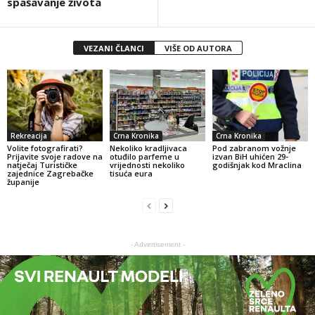
spašavanje života
VEZANI ČLANCI
VIŠE OD AUTORA
Rekreacija
Crna Kronika
Crna Kronika
Volite fotografirati?
Nekoliko kradljivaca
Pod zabranom vožnje
Prijavite svoje radove na
otuđilo parfeme u
izvan BiH uhićen 29-
natječaj Turističke
vrijednosti nekoliko
godišnjak kod Mraclina
zajednice Zagrebačke
tisuća eura
županije
- Advertisement -