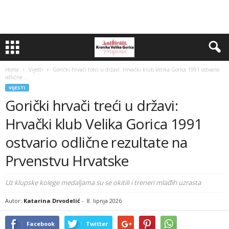
Home
Vijesti
Gorički hrvači treći u državi: Hrvački klub Velika Gorica 1991 ostvario
odlične...
VIJESTI
Gorički hrvači treći u državi:
Hrvački klub Velika Gorica 1991
ostvario odlične rezultate na
Prvenstvu Hrvatske
Uz klupske kolege medaljama su se okitili i treneri mlađih uzrasta
Autor:
Katarina Drvodelić
-
8. lipnja 2026
Facebook
Twitter