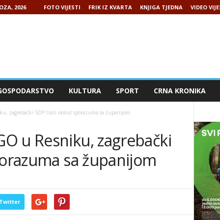
OZA, 2026
FOTO VIJESTI
FRIK IZ KVARTA
KNJIGA TJEDNA
VIDEO VIJE
GOSPODARSTVO
KULTURA
SPORT
CRNA KRONIKA
u, zagrebački SDP traži raskid sporazuma sa županijom
O u Resniku, zagrebački
sporazuma sa županijom
Twitter