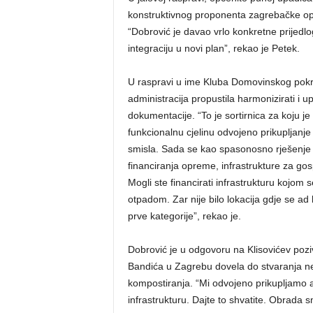
konstruktivnog proponenta zagrebačke opoz
“Dobrović je davao vrlo konkretne prijedloge
integraciju u novi plan”, rekao je Petek.
U raspravi u ime Kluba Domovinskog pokr
administracija propustila harmonizirati i u
dokumentacije. “To je sortirnica za koju je
funkcionalnu cjelinu odvojeno prikupljanje
smisla. Sada se kao spasonosno rješenje
financiranja opreme, infrastrukture za go
Mogli ste financirati infrastrukturu kojom 
otpadom. Zar nije bilo lokacija gdje se a
prve kategorije”, rekao je.
Dobrović je u odgovoru na Klisovićev pozi
Bandića u Zagrebu dovela do stvaranja ne
kompostiranja. “Mi odvojeno prikupljamo
infrastrukturu. Dajte to shvatite. Obrada