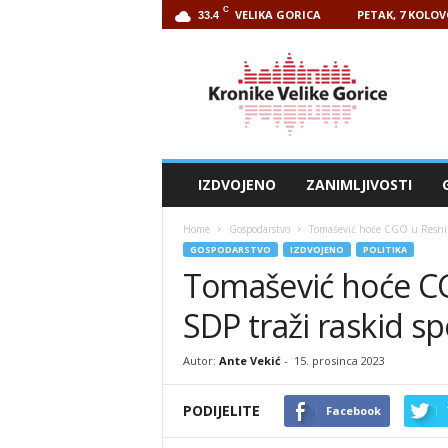
C
VELIKA GORICA
PETAK, 7 KOLOV
33.4
Kronike
Velike
Gorice
IZDVOJENO
ZANIMLJIVOSTI
Home
Gospodarstvo
Tomašević hoće CGO u Resnik
GOSPODARSTVO
IZDVOJENO
POLITIKA
Tomašević hoće CG
SDP traži raskid 
Autor:
Ante Vekić
-
15. prosinca 2023
PODIJELITE
Facebook