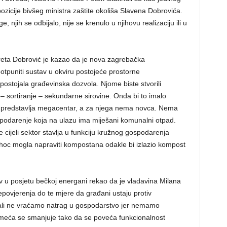
icije bivšeg ministra zaštite okoliša Slavena Dobrovića.
, njih se odbijalo, nije se krenulo u njihovu realizaciju ili u
eta Dobrović je kazao da je nova zagrebačka
potpuniti sustav u okviru postojeće prostorne
 postojala građevinska dozvola. Njome biste stvorili
 – sortiranje – sekundarne sirovine. Onda bi to imalo
 predstavlja megacentar, a za njega nema novca. Nema
spodarenje koja na ulazu ima miješani komunalni otpad.
se cijeli sektor stavlja u funkciju kružnog gospodarenja
d hoc mogla napraviti kompostana odakle bi izlazio kompost
v u posjetu bečkoj energani rekao da je vladavina Milana
povjerenja do te mjere da građani ustaju protiv
 ali ne vraćamo natrag u gospodarstvo jer nemamo
 smeća se smanjuje tako da se poveća funkcionalnost