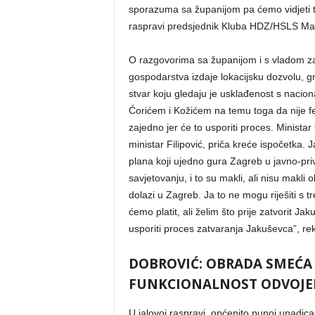
sporazuma sa županijom pa ćemo vidjeti tk
raspravi predsjednik Kluba HDZ/HSLS Ma
O razgovorima sa županijom i s vladom zag
gospodarstva izdaje lokacijsku dozvolu, gr
stvar koju gledaju je usklađenost s nacio
Ćorićem i Kožićem na temu toga da nije f
zajedno jer će to usporiti proces. Ministar
ministar Filipović, priča kreće ispočetka.
plana koji ujedno gura Zagreb u javno-pri
savjetovanju, i to su makli, ali nisu mak
dolazi u Zagreb. Ja to ne mogu riješiti s 
ćemo platit, ali želim što prije zatvorit 
usporiti proces zatvaranja Jakuševca”, re
DOBROVIĆ: OBRADA SMEĆA 
FUNKCIONALNOST ODVOJE
U jalovoj raspravi, općenito punoj upadica 