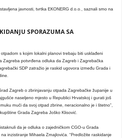
edstavljena javnosti, tvrtka EKONERG d.o.o., saznali smo na
SKIDANJU SPORAZUMA SA
M
tpadom s kojim lokalni planovi trebaju biti usklađeni
da Zagreba potvrđena odluka da Zagreb i Zagrebačka
zagrebački SDP zatražio je raskid ugovora između Grada i
ine.
Grad Zagreb o zbrinjavanju otpada Zagrebačke županije u
jgušće naseljeno mjesto u Republici Hrvatskoj i gurati još
 muku muči da svoj otpad zbrine, neracionalno je i štetno”,
kupštine Grada Zagreba Joško Klisović.
u istaknuli da je odluka o zajedničkom CGO-u Grada
 inzistiranje Mihaela Zmajlovića. “Predložite raskidanje