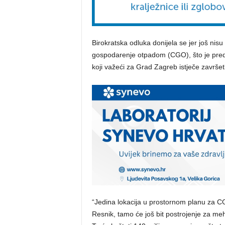
Birokratska odluka donijela se jer još nisu
gospodarenje otpadom (CGO), što je pre
koji važeći za Grad Zagreb istječe završe
“Jedina lokacija u prostornom planu za CGO
Resnik, tamo će još bit postrojenje za meh