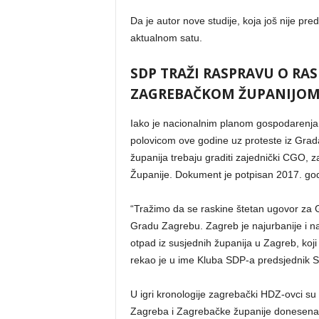
Da je autor nove studije, koja još nije pr
aktualnom satu.
SDP TRAŽI RASPRAVU O RA
ZAGREBAČKOM ŽUPANIJO
Iako je nacionalnim planom gospodarenja o
polovicom ove godine uz proteste iz Gra
županija trebaju graditi zajednički CGO, 
Županije. Dokument je potpisan 2017. god
“Tražimo da se raskine štetan ugovor za 
Gradu Zagrebu. Zagreb je najurbanije i na
otpad iz susjednih županija u Zagreb, koji
rekao je u ime Kluba SDP-a predsjednik S
U igri kronologije zagrebački HDZ-ovci s
Zagreba i Zagrebačke županije donesena na