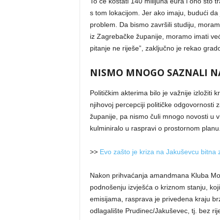
To će koštati 140 milijuna eura i ono što 
s tom lokacijom. Jer ako imaju, budući da
problem. Da bismo završili studiju, mora
iz Zagrebačke županije, moramo imati veće
pitanje ne riješe”, zaključno je rekao gr
NISMO MNOGO SAZNALI NA
Političkim akterima bilo je važnije izložiti
njihovoj percepciji političke odgovornost
županije, pa nismo čuli mnogo novosti u v
kulminiralo u raspravi o prostornom planu
>>
Evo zašto je kriza na Jakuševcu bitna 
Nakon prihvaćanja amandmana Kluba Možem
podnošenju izvješća o kriznom stanju, koji
emisijama, rasprava je privedena kraju br
odlagalište Prudinec/Jakuševec, tj. bez rij