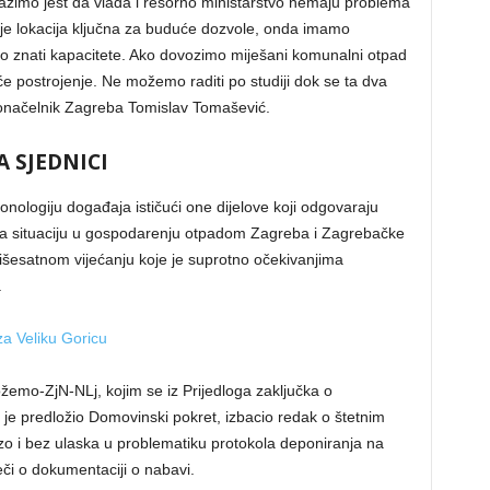
tražimo jest da vlada i resorno ministarstvo nemaju problema
 je lokacija ključna za buduće dozvole, onda imamo
mo znati kapacitete. Ako dovozimo miješani komunalni otpad
 postrojenje. Ne možemo raditi po studiji dok se ta dva
adonačelnik Zagreba Tomislav Tomašević.
 SJEDNICI
 kronologiju događaja ističući one dijelove koji odgovaraju
i za situaciju u gospodarenju otpadom Zagreba i Zagrebačke
išesatnom vijećanju koje je suprotno očekivanjima
.
za Veliku Goricu
o-ZjN-NLj, kojim se iz Prijedloga zaključka o
 je predložio Domovinski pokret, izbacio redak o štetnim
zo i bez ulaska u problematiku protokola deponiranja na
eči o dokumentaciji o nabavi.