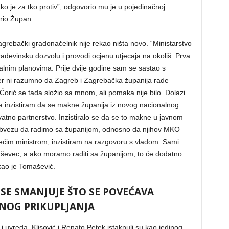
o je za tko protiv”, odgovorio mu je u pojedinačnoj
rio Župan.
rebački gradonačelnik nije rekao ništa novo. “Ministarstvo
ađevinsku dozvolu i provodi ocjenu utjecaja na okoliš. Prva
nalnim planovima. Prije dvije godine sam se sastao s
er ni razumno da Zagreb i Zagrebačka županija rade
 Ćorić se tada složio sa mnom, ali pomaka nije bilo. Dolazi
 Ja inzistiram da se makne županija iz novog nacionalnog
vatno partnerstvo. Inzistiralo se da se to makne u javnom
li obvezu da radimo sa županijom, odnosno da njihov MKO
trećim ministrom, inzistiram na razgovoru s vladom. Sami
Jakuševec, a ako moramo raditi sa županijom, to će dodatno
kao je Tomašević.
SE SMANJUJE ŠTO SE POVEĆAVA
NOG PRIKUPLJANJA
i uvreda, Klisović i Renato Petek istaknuli su kao jedinog