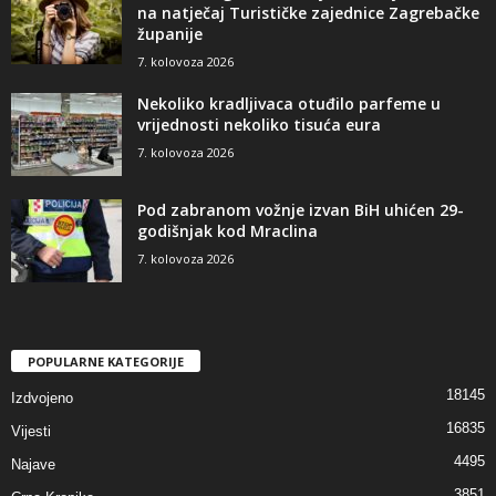
na natječaj Turističke zajednice Zagrebačke
županije
7. kolovoza 2026
Nekoliko kradljivaca otuđilo parfeme u
vrijednosti nekoliko tisuća eura
7. kolovoza 2026
Pod zabranom vožnje izvan BiH uhićen 29-
godišnjak kod Mraclina
7. kolovoza 2026
POPULARNE KATEGORIJE
18145
Izdvojeno
16835
Vijesti
4495
Najave
3851