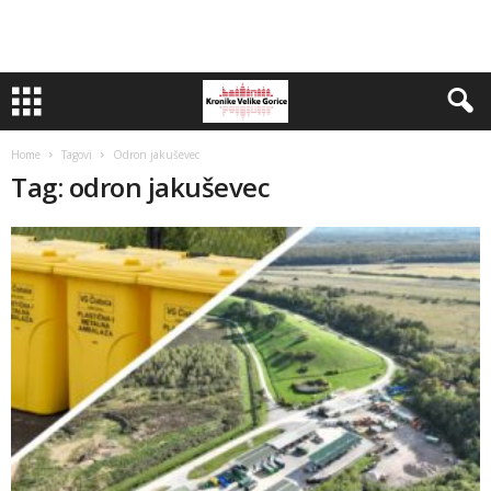
Home
Tagovi
Odron jakuševec
Tag: odron jakuševec