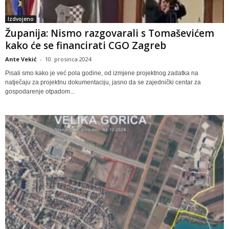
Izdvojeno
Županija: Nismo razgovarali s Tomaševićem
kako će se financirati CGO Zagreb
Ante Vekić
-
10. prosinca 2024
Pisali smo kako je već pola godine, od izmjene projektnog zadatka na
natječaju za projektnu dokumentaciju, jasno da se zajednički centar za
gospodarenje otpadom...