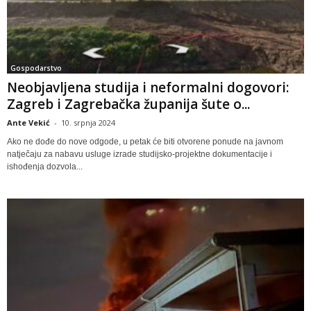
Gospodarstvo
Neobjavljena studija i neformalni dogovori:
Zagreb i Zagrebačka županija šute o...
Ante Vekić
-
10. srpnja 2024
Ako ne dođe do nove odgode, u petak će biti otvorene ponude na javnom
natječaju za nabavu usluge izrade studijsko-projektne dokumentacije i
ishođenja dozvola...