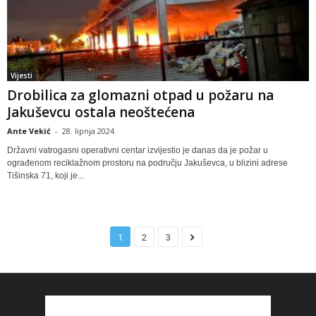
Vijesti
Drobilica za glomazni otpad u požaru na
Jakuševcu ostala neoštećena
Ante Vekić
-
28. lipnja 2024
Državni vatrogasni operativni centar izvijestio je danas da je požar u
ograđenom reciklažnom prostoru na području Jakuševca, u blizini adrese
Tišinska 71, koji je...
1
2
3