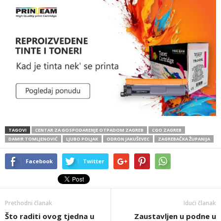
TAGOVI
CENTAR ZA GOSPODARENJE OTPADOM ZAGREB
CGO ZAGREB
DAMIR TOMLJENOVIĆ
LJUBO POLJAK
ODRON JAKUŠEVEC
ZAGREBAČKA ŽUPANIJA
Facebook
Twitter
Prethodni članak
Idući članak
Što raditi ovog tjedna u
Zaustavljen u podne u