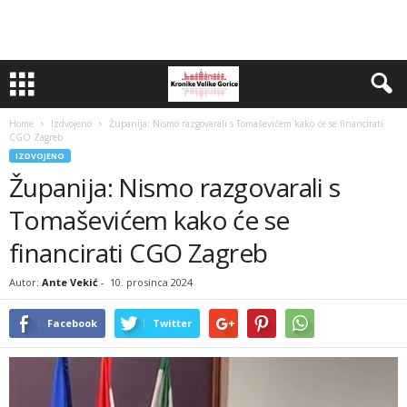
Home
Izdvojeno
Županija: Nismo razgovarali s Tomaševićem kako će se financirati
CGO Zagreb
IZDVOJENO
Županija: Nismo razgovarali s
Tomaševićem kako će se
financirati CGO Zagreb
Autor:
Ante Vekić
-
10. prosinca 2024
Facebook
Twitter