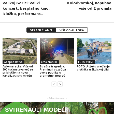
Velikoj Gorici: Veliki
Kolodvorskoj, napuhao
koncert, besplatno kino,
više od 2 promila
izložba, performans..
VEZANI ČLANCI
VIŠE OD AUTORA
Gospodarstvo
Crna Kronika
FOTO VIJEST
Aglomeracija: Više od
Strašna tragedija:
FOTO U tijeku uređenje
300 kućanstava već se
Preminuli vozačica i
pločnika u Školskoj ulici
priključilo na novu
dvoje putnika u
kanalizacijsku mrežu
prometnoj nesreći
- Advertisement -