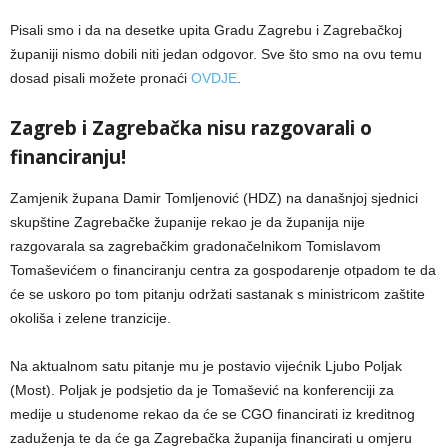
Pisali smo i da na desetke upita Gradu Zagrebu i Zagrebačkoj
županiji nismo dobili niti jedan odgovor. Sve što smo na ovu temu
dosad pisali možete pronaći
OVDJE
.
Zagreb i Zagrebačka nisu razgovarali o
financiranju!
Zamjenik župana Damir Tomljenović (HDZ) na današnjoj sjednici
skupštine Zagrebačke županije rekao je da županija nije
razgovarala sa zagrebačkim gradonačelnikom Tomislavom
Tomaševićem o financiranju centra za gospodarenje otpadom te da
će se uskoro po tom pitanju održati sastanak s ministricom zaštite
okoliša i zelene tranzicije.
Na aktualnom satu pitanje mu je postavio vijećnik Ljubo Poljak
(Most). Poljak je podsjetio da je Tomašević na konferenciji za
medije u studenome rekao da će se CGO financirati iz kreditnog
zaduženja te da će ga Zagrebačka županija financirati u omjeru