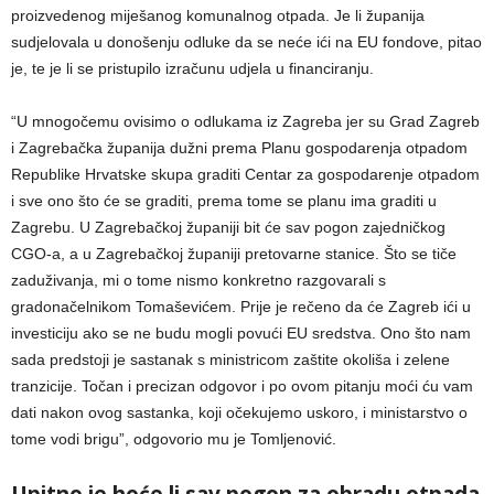
proizvedenog miješanog komunalnog otpada. Je li županija
sudjelovala u donošenju odluke da se neće ići na EU fondove, pitao
je, te je li se pristupilo izračunu udjela u financiranju.
“U mnogočemu ovisimo o odlukama iz Zagreba jer su Grad Zagreb
i Zagrebačka županija dužni prema Planu gospodarenja otpadom
Republike Hrvatske skupa graditi Centar za gospodarenje otpadom
i sve ono što će se graditi, prema tome se planu ima graditi u
Zagrebu. U Zagrebačkoj županiji bit će sav pogon zajedničkog
CGO-a, a u Zagrebačkoj županiji pretovarne stanice. Što se tiče
zaduživanja, mi o tome nismo konkretno razgovarali s
gradonačelnikom Tomaševićem. Prije je rečeno da će Zagreb ići u
investiciju ako se ne budu mogli povući EU sredstva. Ono što nam
sada predstoji je sastanak s ministricom zaštite okoliša i zelene
tranzicije. Točan i precizan odgovor i po ovom pitanju moći ću vam
dati nakon ovog sastanka, koji očekujemo uskoro, i ministarstvo o
tome vodi brigu”, odgovorio mu je Tomljenović.