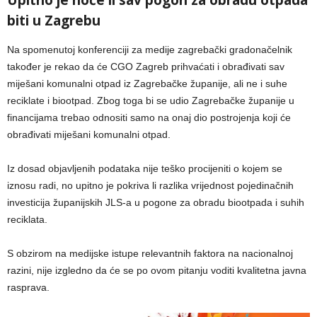
Upitno je hoće li sav pogon za obradu otpada
biti u Zagrebu
Na spomenutoj konferenciji za medije zagrebački gradonačelnik
također je rekao da će CGO Zagreb prihvaćati i obrađivati sav
miješani komunalni otpad iz Zagrebačke županije, ali ne i suhe
reciklate i biootpad. Zbog toga bi se udio Zagrebačke županije u
financijama trebao odnositi samo na onaj dio postrojenja koji će
obrađivati miješani komunalni otpad.
Iz dosad objavljenih podataka nije teško procijeniti o kojem se
iznosu radi, no upitno je pokriva li razlika vrijednost pojedinačnih
investicija županijskih JLS-a u pogone za obradu biootpada i suhih
reciklata.
S obzirom na medijske istupe relevantnih faktora na nacionalnoj
razini, nije izgledno da će se po ovom pitanju voditi kvalitetna javna
rasprava.