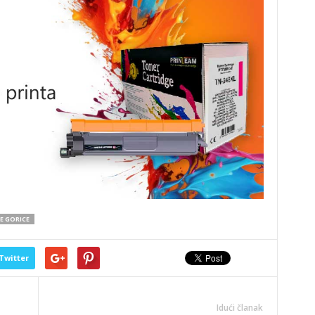
E GORICE
Twitter
Idući članak