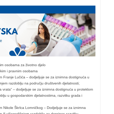
kim osobama za životno djelo
ičkim i pravnim osobama
m Franje Lučića – dodjeljuje se za iznimna dostignuća u
njem razdoblju na području društvenih djelatnosti;
 vrata“ – dodjeljuje se za iznimna dostignuća u proteklom
blju u gospodarskim djelatnostima, razvitku grada i
m Nikole Škrlca Lomničkog – Dodjeljuje se za iznimna
ili višegodišnjem razdoblju za doprinos razvitku