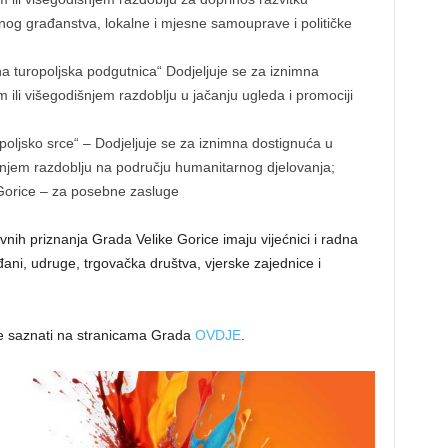
tivnog građanstva, lokalne i mjesne samouprave i političke
a turopoljska podgutnica“ Dodjeljuje se za iznimna
ili višegodišnjem razdoblju u jačanju ugleda i promociji
oljsko srce“ – Dodjeljuje se za iznimna dostignuća u
šnjem razdoblju na području humanitarnog djelovanja;
Gorice – za posebne zasluge
nih priznanja Grada Velike Gorice imaju vijećnici i radna
đani, udruge, trgovačka društva, vjerske zajednice i
ete saznati na stranicama Grada
OVDJE
.