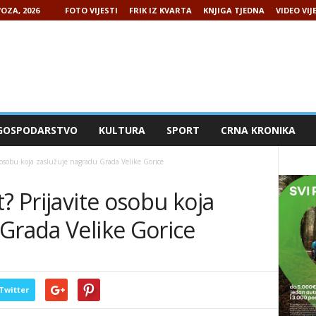
OZA, 2026
FOTO VIJESTI
FRIK IZ KVARTA
KNJIGA TJEDNA
VIDEO VIJ
GOSPODARSTVO
KULTURA
SPORT
CRNA KRONIKA
e osobu koja zaslužuje nagradu Grada Velike Gorice
? Prijavite osobu koja
Grada Velike Gorice
Twitter