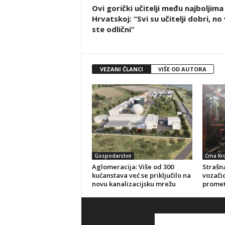
Ovi gorički učitelji među najboljima
Hrvatskoj: “Svi su učitelji dobri, no 
ste odlični”
VEZANI ČLANCI
VIŠE OD AUTORA
Gospodarstvo
Crna Kr
Aglomeracija: Više od 300
Strašna
kućanstava već se priključilo na
vozačic
novu kanalizacijsku mrežu
promet