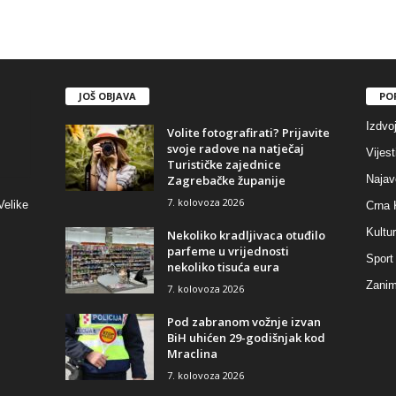
JOŠ OBJAVA
PO
Izdvo
Volite fotografirati? Prijavite
svoje radove na natječaj
Vijest
Turističke zajednice
Zagrebačke županije
Najav
7. kolovoza 2026
Velike
Crna 
Kultu
Nekoliko kradljivaca otuđilo
parfeme u vrijednosti
Sport
nekoliko tisuća eura
Zaniml
7. kolovoza 2026
Pod zabranom vožnje izvan
BiH uhićen 29-godišnjak kod
Mraclina
7. kolovoza 2026