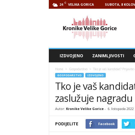
C
VELIKA GORICA
SUBOTA, 8 KOLOV
24
Kronike
Velike
Gorice
IZDVOJENO
ZANIMLJIVOSTI
Home
Gospodarstvo
Tko je vaš kandidat? Prijavit
GOSPODARSTVO
IZDVOJENO
Tko je vaš kandidat
zaslužuje nagradu 
Autor:
Kronike Velike Gorice
-
6. listopada 2022
PODIJELITE
Facebook