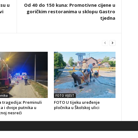
 su u
Od 40 do 150 kuna: Promotivne cijene u
vi
goričkim restoranima u sklopu Gastro
tjedna
onika
FOTO VIJEST
 tragedija: Preminuli
FOTO U tijeku uređenje
a i dvoje putnika u
pločnika u Školskoj ulici
noj nesreći