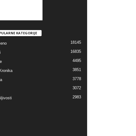
PULARNE KATEGORIJE
18145
jeno
16835
i
4495
e
3851
Kronika
3778
ra
3072
2983
jivosti