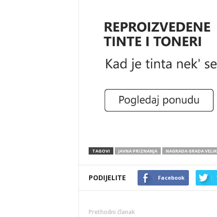
TAGOVI
JAVNA PRIZNANJA
NAGRADA GRADA VELIK
PODIJELITE
Facebook
Prethodni članak