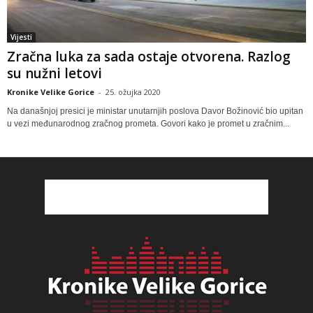
Vijesti
Zračna luka za sada ostaje otvorena. Razlog
su nužni letovi
Kronike Velike Gorice
-
25. ožujka 2020
Na današnjoj presici je ministar unutarnjih poslova Davor Božinović bio upitan
u vezi međunarodnog zračnog prometa. Govori kako je promet u zračnim...