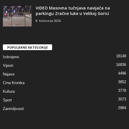
VIDEO Masovna tučnjava navijača na
parkingu Zračne luke u Velikoj Gorici
8. kolovoza 2026
POPULARNE KATEGORIJE
18148
Izdvojeno
16836
Vijesti
4496
Najave
3852
Crna Kronika
3778
Kultura
3073
Sport
2984
Zanimljivosti