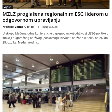
Vijesti
MZLZ proglašena regionalnim ESG liderom u
odgovornom upravljanju
Kronike Velike Gorice
-
31. ožujka 2026
U sklopu Međunarodne konferencije o gospodarskoj održivosti „ESG politike u
funkciji dugoročnog održivog (poslovnog) razvoja“, održane u Splitu od 26. do
28. ožujka, Međunarodna...