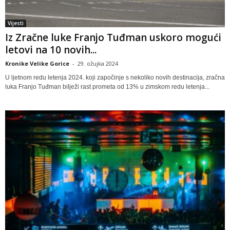
Vijesti
Iz Zračne luke Franjo Tuđman uskoro mogući
letovi na 10 novih...
Kronike Velike Gorice
-
29. ožujka 2024
U ljetnom redu letenja 2024. koji započinje s nekoliko novih destinacija, zračna
luka Franjo Tuđman bilježi rast prometa od 13% u zimskom redu letenja...