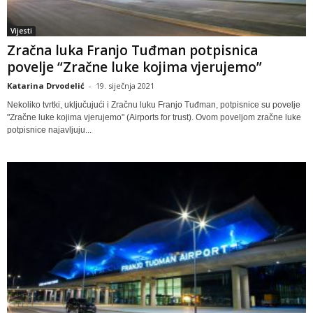
Vijesti
Zračna luka Franjo Tuđman potpisnica
povelje “Zračne luke kojima vjerujemo”
Katarina Drvodelić
-
19. siječnja 2021
Nekoliko tvrtki, uključujući i Zračnu luku Franjo Tuđman, potpisnice su povelje
"Zračne luke kojima vjerujemo" (Airports for trust). Ovom poveljom zračne luke
potpisnice najavljuju...