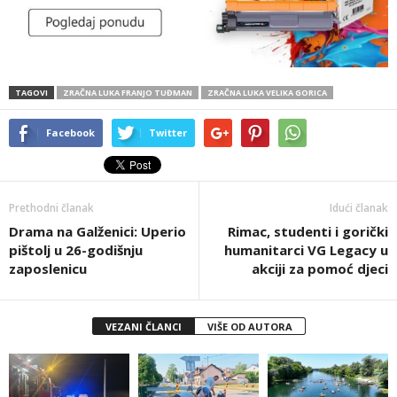
TAGOVI
ZRAČNA LUKA FRANJO TUĐMAN
ZRAČNA LUKA VELIKA GORICA
Facebook
Twitter
Prethodni članak
Idući članak
Drama na Galženici: Uperio
Rimac, studenti i gorički
pištolj u 26-godišnju
humanitarci VG Legacy u
zaposlenicu
akciji za pomoć djeci
VEZANI ČLANCI
VIŠE OD AUTORA