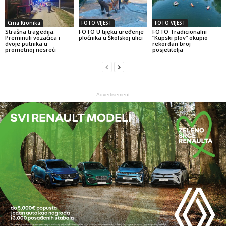
Crna Kronika
FOTO VIJEST
FOTO VIJEST
Strašna tragedija:
FOTO U tijeku uređenje
FOTO Tradicionalni
Preminuli vozačica i
pločnika u Školskoj ulici
“Kupski plov” okupio
dvoje putnika u
rekordan broj
prometnoj nesreći
posjetitelja
- Advertisement -