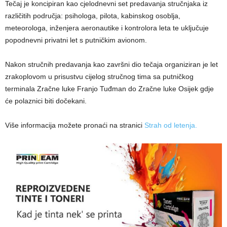
Tečaj je koncipiran kao cjelodnevni set predavanja stručnjaka iz
različitih područja: psihologa, pilota, kabinskog osoblja,
meteorologa, inženjera aeronautike i kontrolora leta te uključuje
popodnevni privatni let s putničkim avionom.
Nakon stručnih predavanja kao završni dio tečaja organiziran je let
zrakoplovom u prisustvu cijelog stručnog tima sa putničkog
terminala Zračne luke Franjo Tuđman do Zračne luke Osijek gdje
će polaznici biti dočekani.
Više informacija možete pronaći na stranici
Strah od letenja.