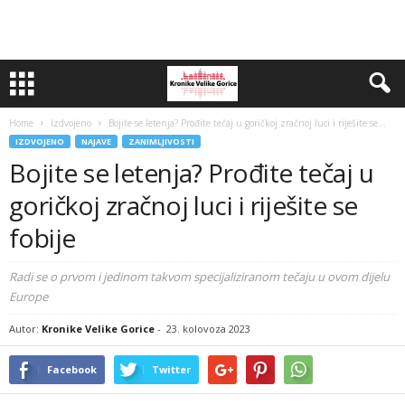
Home
Izdvojeno
Bojite se letenja? Prođite tečaj u goričkoj zračnoj luci i riješite se...
IZDVOJENO
NAJAVE
ZANIMLJIVOSTI
Bojite se letenja? Prođite tečaj u
goričkoj zračnoj luci i riješite se
fobije
Radi se o prvom i jedinom takvom specijaliziranom tečaju u ovom dijelu
Europe
Autor:
Kronike Velike Gorice
-
23. kolovoza 2023
Facebook
Twitter