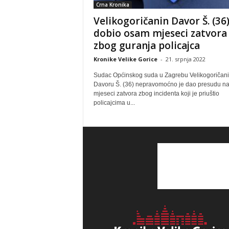
Crna Kronika
Velikogoričanin Davor Š. (36
dobio osam mjeseci zatvora
zbog guranja policajca
Kronike Velike Gorice
-
21. srpnja 2022
Sudac Općinskog suda u Zagrebu Velikogoričan
Davoru Š. (36) nepravomoćno je dao presudu n
mjeseci zatvora zbog incidenta koji je priuštio
policajcima u...