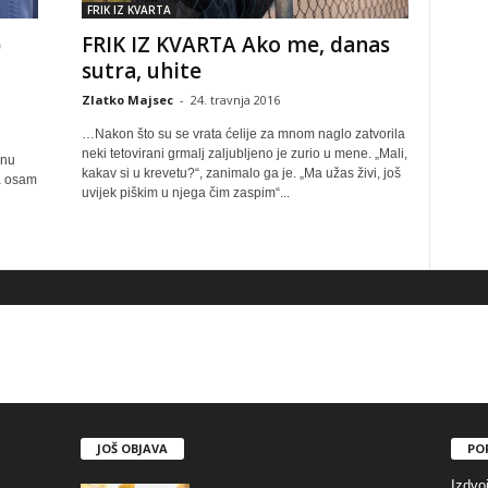
FRIK IZ KVARTA
)
FRIK IZ KVARTA Ako me, danas
sutra, uhite
Zlatko Majsec
-
24. travnja 2016
…Nakon što su se vrata ćelije za mnom naglo zatvorila
neki tetovirani grmalj zaljubljeno je zurio u mene. „Mali,
inu
kakav si u krevetu?“, zanimalo ga je. „Ma užas živi, još
a osam
uvijek piškim u njega čim zaspim“...
JOŠ OBJAVA
PO
Izdvo