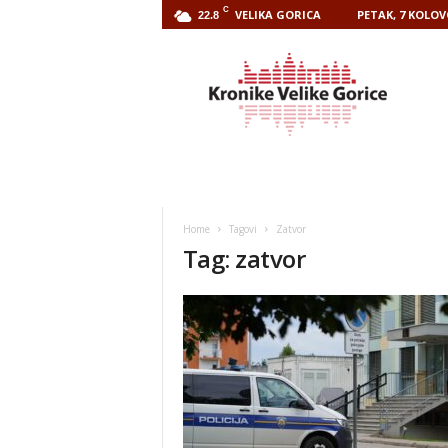
C
VELIKA GORICA
PETAK, 7 KOLOV
22.8
Kronike
Velike
Gorice
Home
Tagovi
Zatvor
Tag: zatvor