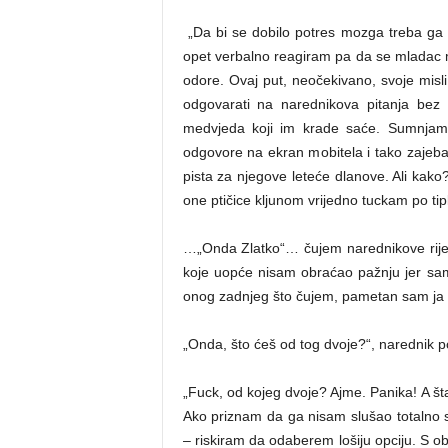
„Da bi se dobilo potres mozga treba ga 
opet verbalno reagiram pa da se mladac mo
odore. Ovaj put, neočekivano, svoje mis
odgovarati na narednikova pitanja bez 
medvjeda koji im krade saće. Sumnjam
odgovore na ekran mobitela i tako zajeba
pista za njegove leteće dlanove. Ali kako
one ptičice kljunom vrijedno tuckam po 
…„Onda Zlatko“… čujem narednikove rije
koje uopće nisam obraćao pažnju jer sam b
onog zadnjeg što čujem, pametan sam ja d
„Onda, što ćeš od tog dvoje?“, narednik po
„Fuck, od kojeg dvoje? Ajme. Panika! A št
Ako priznam da ga nisam slušao totalno 
– riskiram da odaberem lošiju opciju. S