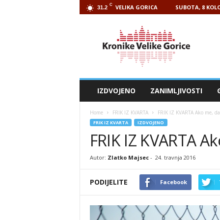
C
VELIKA GORICA
SUBOTA, 8 KOLO
31.2
Kronike
Velike
Gorice
IZDVOJENO
ZANIMLJIVOSTI
Home
FRIK IZ KVARTA
FRIK IZ KVARTA Ako me, da
FRIK IZ KVARTA
IZDVOJENO
FRIK IZ KVARTA Ako
Autor:
Zlatko Majsec
-
24. travnja 2016
PODIJELITE
Facebook