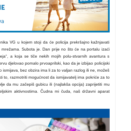
ika VG u kojem stoji da će policija prekršajno kažnjavati
m mrežama. Subota je. Dan prije no što će na portalu izaći
ja“, a koja se tiče nekih mojih polu-stvarnih avantura s
 prvu djelovao pomalo prvoaprilski, kao da je izbijao policijski
 ismijava, bez obzira ima li za to valjan razlog ili ne, možeš
rati to, razmotriti mogućnost da ismijavatelj ima pokriće za to
lje da mu začepiš gubicu ili (najlakša opcija) zaprijetiti mu
eljskim aktivnostima. Čudna mi čuda, naš državni aparat