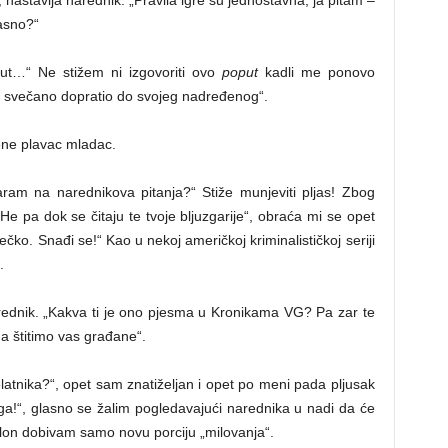
jasno?“
ut…“ Ne stižem ni izgovoriti ovo
poput
kadli me ponovo
e svečano dopratio do svojeg nadređenog“.
ene plavac mladac.
ram na narednikova pitanja?“ Stiže munjeviti pljas! Zbog
„He pa dok se čitaju te tvoje bljuzgarije“, obraća mi se opet
čko. Snađi se!“ Kao u nekoj američkoj kriminalističkoj seriji
.
rednik. „Kakva ti je ono pjesma u Kronikama VG? Pa zar te
da štitimo vas građane“.
elatnika?“, opet sam znatiželjan i opet po meni pada pljusak
ga!“, glasno se žalim pogledavajući narednika u nadi da će
oklon dobivam samo novu porciju „milovanja“.