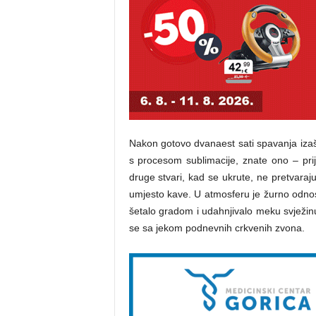
Nakon gotovo dvanaest sati spavanja iza
s procesom sublimacije, znate ono – prij
druge stvari, kad se ukrute, ne pretvaraju
umjesto kave. U atmosferu je žurno odnos
šetalo gradom i udahnjivalo meku svježinu 
se sa jekom podnevnih crkvenih zvona.