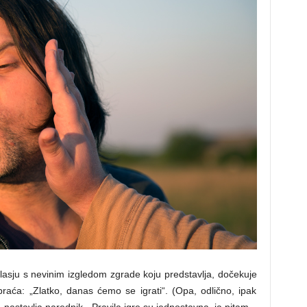
asju s nevinim izgledom zgrade koju predstavlja, dočekuje
braća: „Zlatko, danas ćemo se igrati“. (Opa, odlično, ipak
“, nastavlja narednik. „Pravila igre su jednostavna, ja pitam –