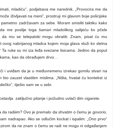
imati, mladiću“, podjebava me narednik. „Provocira me da
že iživljavati na meni“, prostruji mi glavom boje policijske
li pametno zadržavam za sebe. Moram smisliti taktiku kako
da me poslije toga šamari mladolikog salijeću ko pčele
 da mu se telepatski mogu obratiti. Znam, pisat ću mu
t ovog nabrijanog mladca kojem moja glava služi ko sletna
? Ta ruke su mi iza leđa svezane lisicama. Jedino da poput
tipkama, kao da obrađujem drvo…
či i uviđam da je u međuvremenu izrekao gomilu stvari na
io zauzet vlastitim mislima. „Ništa, hvatat ću kontekst iz
ečko“, tiješio sam se u sebi.
stavlja zaključno pitanje i požudno uvlači dim cigarete.
a da radiiim? Ovo je premalo da shvatim o čemu je govorio.
sam nadrapao. Ako se odlučim kockat i ispalim: „Ono prvo“
 obzirom da ne znam o čemu se radi ne mogu ni odgađanjem