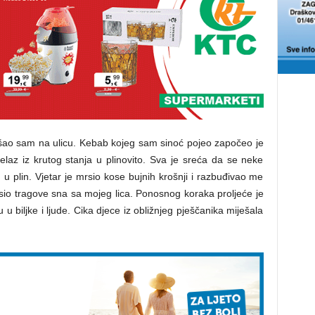
šao sam na ulicu. Kebab kojeg sam sinoć pojeo započeo je
elaz iz krutog stanja u plinovito. Sva je sreća da se neke
 u plin. Vjetar je mrsio kose bujnih krošnji i razbuđivao me
io tragove sna sa mojeg lica. Ponosnog koraka proljeće je
u biljke i ljude. Cika djece iz obližnjeg pješčanika miješala