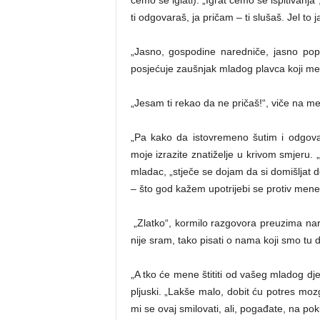
ti odgovaraš, ja pričam – ti slušaš. Jel to 
„Jasno, gospodine naredniče, jasno pop
posjećuje zaušnjak mladog plavca koji m
„Jesam ti rekao da ne pričaš!“, viče na m
„Pa kako da istovremeno šutim i odgova
moje izrazite znatiželje u krivom smjeru. 
mladac, „stječe se dojam da si domišljat de
– što god kažem upotrijebi se protiv mene
„Zlatko“, kormilo razgovora preuzima na
nije sram, tako pisati o nama koji smo tu 
„A tko će mene štititi od vašeg mladog dj
pljuski. „Lakše malo, dobit ću potres moz
mi se ovaj smilovati, ali, pogađate, na p