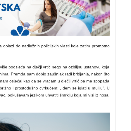
olazi do nadležnih policijskih vlasti koje zatim promptno
više podsjeća na dječji vrtić nego na ozbiljnu ustanovu koja
nima. Premda sam dobio zaušnjak radi brbljanja, nakon što
mam osjećaj kao da se vraćam u dječji vrtić pa me spopada
zbrižno i prostodušno cvrkućem: „Idem se iglati u muliju“. U
, pokušavam jezikom uhvatiti šmrklju koja mi visi iz nosa.