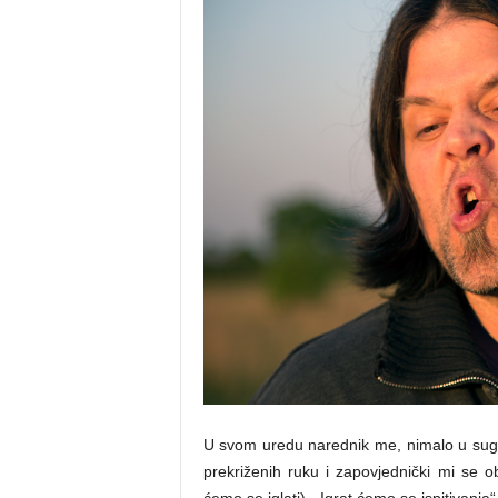
U svom uredu narednik me, nimalo u sugl
prekriženih ruku i zapovjednički mi se o
ćemo se iglati). „Igrat ćemo se ispitivanja