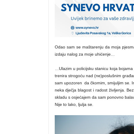
Odao sam se maštarenju da moja pjesma d
izdaju nalog za moje uhićenje…
…Ulazim u policijsku stanicu koja bojama 
trenira strogoću nad (ne)poslušnim građa
sam upozoren da čkomim, smijuljim se. I
neka dječja blagost i radost življenja. Be
skladu s osjećajem da sam ponovno balavac
Nije to lako, ljulja se.