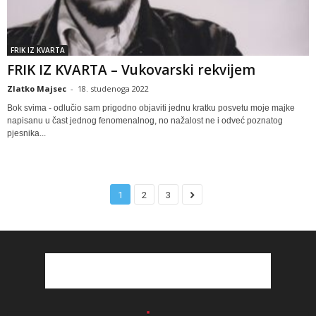
FRIK IZ KVARTA
FRIK IZ KVARTA – Vukovarski rekvijem
Zlatko Majsec
-
18. studenoga 2022
Bok svima - odlučio sam prigodno objaviti jednu kratku posvetu moje majke
napisanu u čast jednog fenomenalnog, no nažalost ne i odveć poznatog
pjesnika...
1
2
3