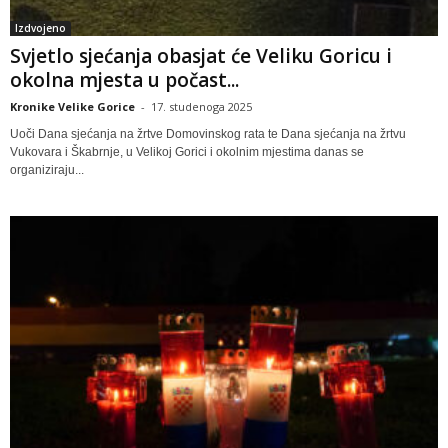
Izdvojeno
Svjetlo sjećanja obasjat će Veliku Goricu i
okolna mjesta u počast...
Kronike Velike Gorice
-
17. studenoga 2025
Uoči Dana sjećanja na žrtve Domovinskog rata te Dana sjećanja na žrtvu
Vukovara i Škabrnje, u Velikoj Gorici i okolnim mjestima danas se
organiziraju...