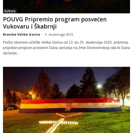
Kultura
POUVG Pripremio program posvećen
Vukovaru i Škabrnji
Kronike Velike Gorice
-
5. studenoga 2025
Pučko otvoreno učilište Velika Gorica od 13. do 25. studenoga 2025. priprema
prigodan program povodom Dana sjećanja na žrtve Domovinskog rata te Dana
sjećanja...