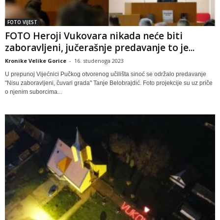
FOTO VIJEST
FOTO Heroji Vukovara nikada neće biti
zaboravljeni, jučerašnje predavanje to je...
Kronike Velike Gorice
-
16. studenoga 2023
U prepunoj Vijećnici Pučkog otvorenog učilišta sinoć se održalo predavanje
"Nisu zaboravljeni, čuvari grada" Tanje Belobrajdić. Foto projekcije su uz priče
o njenim suborcima...