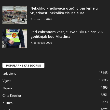
Nekoliko kradljivaca otuđilo parfeme u
vrijednosti nekoliko tisuća eura
7. kolovoza 2026
Pod zabranom vožnje izvan BiH uhićen 29-
godišnjak kod Mraclina
7. kolovoza 2026
POPULARNE KATEGORIJE
18145
Izdvojeno
16835
Vijesti
4495
Najave
3851
Crna Kronika
3778
Kultura
3072