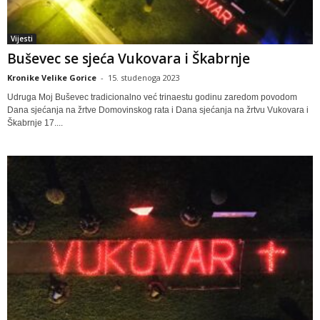
Vijesti
Buševec se sjeća Vukovara i Škabrnje
Kronike Velike Gorice
-
15. studenoga 2023
Udruga Moj Buševec tradicionalno već trinaestu godinu zaredom povodom
Dana sjećanja na žrtve Domovinskog rata i Dana sjećanja na žrtvu Vukovara i
Škabrnje 17....