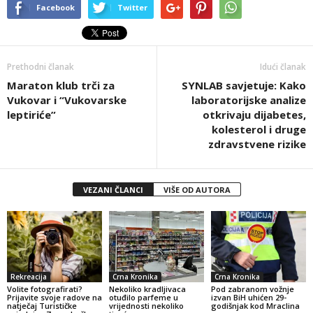
Facebook
Twitter
Prethodni članak
Idući članak
Maraton klub trči za
SYNLAB savjetuje: Kako
Vukovar i “Vukovarske
laboratorijske analize
leptiriće”
otkrivaju dijabetes,
kolesterol i druge
zdravstvene rizike
VEZANI ČLANCI
VIŠE OD AUTORA
Rekreacija
Crna Kronika
Crna Kronika
Volite fotografirati?
Nekoliko kradljivaca
Pod zabranom vožnje
Prijavite svoje radove na
otuđilo parfeme u
izvan BiH uhićen 29-
natječaj Turističke
vrijednosti nekoliko
godišnjak kod Mraclina