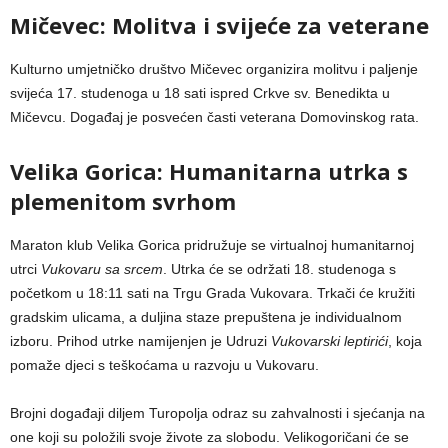
Mičevec: Molitva i svijeće za veterane
Kulturno umjetničko društvo Mičevec organizira molitvu i paljenje
svijeća 17. studenoga u 18 sati ispred Crkve sv. Benedikta u
Mičevcu. Događaj je posvećen časti veterana Domovinskog rata.
Velika Gorica: Humanitarna utrka s
plemenitom svrhom
Maraton klub Velika Gorica pridružuje se virtualnoj humanitarnoj
utrci
Vukovaru sa srcem
. Utrka će se održati 18. studenoga s
početkom u 18:11 sati na Trgu Grada Vukovara. Trkači će kružiti
gradskim ulicama, a duljina staze prepuštena je individualnom
izboru. Prihod utrke namijenjen je Udruzi
Vukovarski leptirići
, koja
pomaže djeci s teškoćama u razvoju u Vukovaru.
Brojni događaji diljem Turopolja odraz su zahvalnosti i sjećanja na
one koji su položili svoje živote za slobodu. Velikogoričani će se