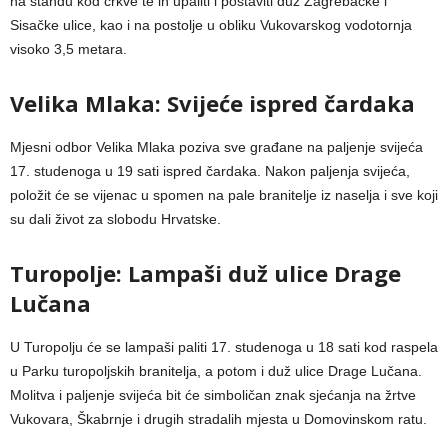
na štandu kod crkve te ih upaliti i postaviti duž Zagrebačke i
Sisačke ulice, kao i na postolje u obliku Vukovarskog vodotornja
visoko 3,5 metara.
Velika Mlaka: Svijeće ispred čardaka
Mjesni odbor Velika Mlaka poziva sve građane na paljenje svijeća
17. studenoga u 19 sati ispred čardaka. Nakon paljenja svijeća,
položit će se vijenac u spomen na pale branitelje iz naselja i sve koji
su dali život za slobodu Hrvatske.
Turopolje: Lampaši duž ulice Drage
Lučana
U Turopolju će se lampaši paliti 17. studenoga u 18 sati kod raspela
u Parku turopoljskih branitelja, a potom i duž ulice Drage Lučana.
Molitva i paljenje svijeća bit će simboličan znak sjećanja na žrtve
Vukovara, Škabrnje i drugih stradalih mjesta u Domovinskom ratu.