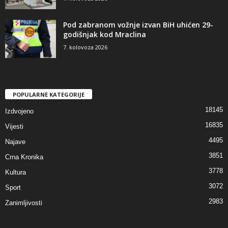
Pod zabranom vožnje izvan BiH uhićen 29-
godišnjak kod Mraclina
7. kolovoza 2026
POPULARNE KATEGORIJE
18145
Izdvojeno
16835
Vijesti
4495
Najave
3851
Crna Kronika
3778
Kultura
3072
Sport
2983
Zanimljivosti