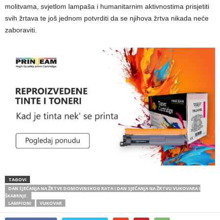
molitvama, svjetlom lampaša i humanitarnim aktivnostima prisjetiti
svih žrtava te još jednom potvrditi da se njihova žrtva nikada neće
zaboraviti.
TAGOVI
DAN SJEĆANJA NA ŽRTVE DOMOVINSKOG RATA I DAN SJEĆANJA NA ŽRTVU VUKOVARA I
ŠKABRNJE.
LAMPIONI
VUKOVAR