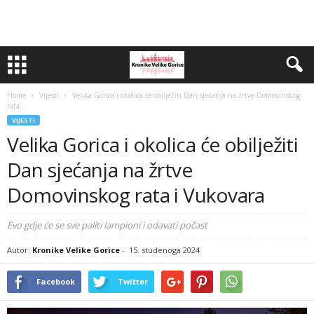
Home
Vijesti
Velika Gorica i okolica će obilježiti Dan sjećanja na žrtve Domovinskog
rata...
VIJESTI
Velika Gorica i okolica će obilježiti
Dan sjećanja na žrtve
Domovinskog rata i Vukovara
Evo gdje će se sve paliti lampioni i odavati počast
Autor:
Kronike Velike Gorice
-
15. studenoga 2024
Facebook
Twitter