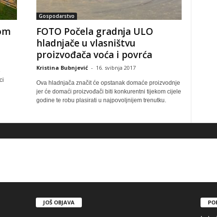
Gospodarstvo
dom
FOTO Počela gradnja ULO
hladnjače u vlasništvu
proizvođača voća i povrća
Kristina Bubnjević
-
16. svibnja 2017
e
ci
Ova hladnjača značit će opstanak domaće proizvodnje
jer će domaći proizvođači biti konkurentni tijekom cijele
godine te robu plasirati u najpovoljnijem trenutku.
JOŠ OBJAVA
PO