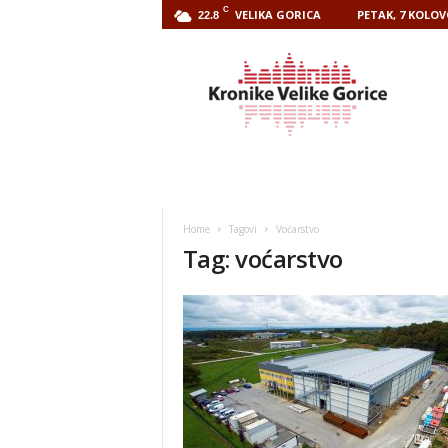
C
VELIKA GORICA
PETAK, 7 KOLOV
22.8
Kronike
Velike
Gorice
Home
Tagovi
Voćarstvo
Tag: voćarstvo