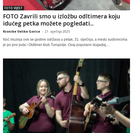
FOTO VIJEST
FOTO Zavrili smo u izložbu odltimera koju
idućeg petka možete pogledati...
Kronike Velike Gorice
-
21. siječnja 2025
Noć muzeja ove se godine održava u petak, 31. siječnja, a među sudionicima
je po prvi puta i Oldtimer klub Turopolje. Ovaj popularni događaj,...