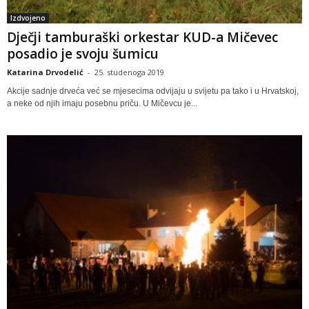
Izdvojeno
Dječji tamburaški orkestar KUD-a Mičevec
posadio je svoju šumicu
Katarina Drvodelić
-
25. studenoga 2019
Akcije sadnje drveća već se mjesecima odvijaju u svijetu pa tako i u Hrvatskoj,
a neke od njih imaju posebnu priču. U Mičevcu je...