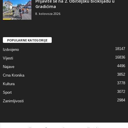
Prijavite se na 2. Obiteljsku biciklijadu u
Gradićima
8. kolovoza 2026
POPULARNE KATEGORIJE
18147
Izdvojeno
16836
Vijesti
4496
Najave
3852
Crna Kronika
3778
Kultura
3072
Sport
2984
Zanimljivosti