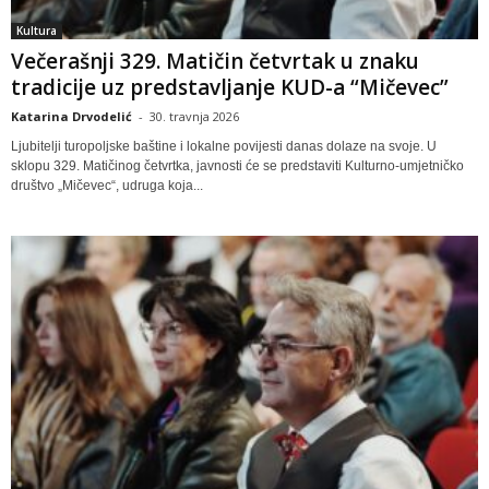
Kultura
Večerašnji 329. Matičin četvrtak u znaku
tradicije uz predstavljanje KUD-a “Mičevec”
Katarina Drvodelić
-
30. travnja 2026
Ljubitelji turopoljske baštine i lokalne povijesti danas dolaze na svoje. U
sklopu 329. Matičinog četvrtka, javnosti će se predstaviti Kulturno-umjetničko
društvo „Mičevec“, udruga koja...