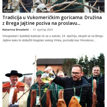
Najave
Tradicija u Vukomeričkim goricama: Družina
z Brega Jajtine poziva na proslavu...
Katarina Drvodelić
-
13. siječnja 2026
Vinogradari i ljubitelji tradicije će se u subotu, 24. siječnja, okupiti se na Bregu
Jajtine kako bi obilježili blagdan svetog Vinka, poznatiji kao Vincekovo....