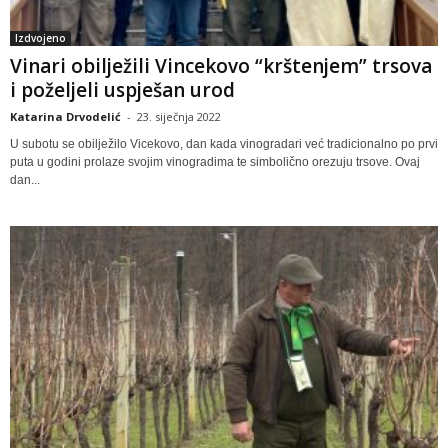
Izdvojeno
Vinari obilježili Vincekovo “krštenjem” trsova
i poželjeli uspješan urod
Katarina Drvodelić
-
23. siječnja 2022
U subotu se obilježilo Vicekovo, dan kada vinogradari već tradicionalno po prvi
puta u godini prolaze svojim vinogradima te simbolično orezuju trsove. Ovaj
dan...