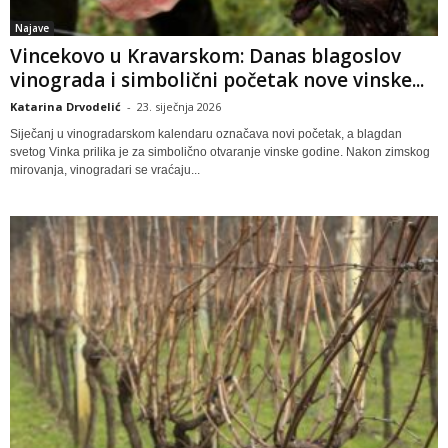
Najave
Vincekovo u Kravarskom: Danas blagoslov
vinograda i simbolični početak nove vinske...
Katarina Drvodelić
-
23. siječnja 2026
Siječanj u vinogradarskom kalendaru označava novi početak, a blagdan
svetog Vinka prilika je za simbolično otvaranje vinske godine. Nakon zimskog
mirovanja, vinogradari se vraćaju...