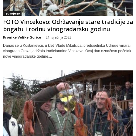
Izdvojeno
FOTO Vincekovo: Održavanje stare tradicije za
bogatu i rodnu vinogradarsku godinu
Kronike Velike Gorice
-
21. siječnja 2023
Danas se u Kostanjevcu, u kleti Vlade Mikulčića, predsjednika Udruge vinara i
vinograda Grozd, održalo tradicionalno Vicekovo. Ovaj dan označava početak
nove vinogradarske godine....