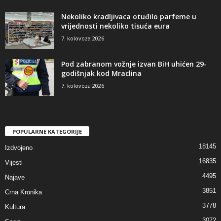
Nekoliko kradljivaca otuđilo parfeme u
vrijednosti nekoliko tisuća eura
7. kolovoza 2026
Pod zabranom vožnje izvan BiH uhićen 29-
godišnjak kod Mraclina
7. kolovoza 2026
POPULARNE KATEGORIJE
18145
Izdvojeno
16835
Vijesti
4495
Najave
3851
Crna Kronika
3778
Kultura
3072