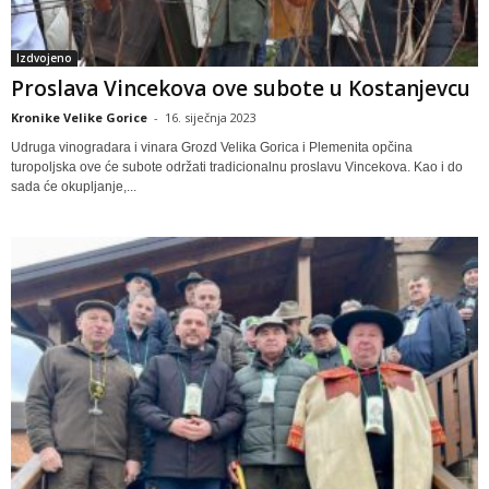
Izdvojeno
Proslava Vincekova ove subote u Kostanjevcu
Kronike Velike Gorice
-
16. siječnja 2023
Udruga vinogradara i vinara Grozd Velika Gorica i Plemenita opčina
turopoljska ove će subote održati tradicionalnu proslavu Vincekova. Kao i do
sada će okupljanje,...