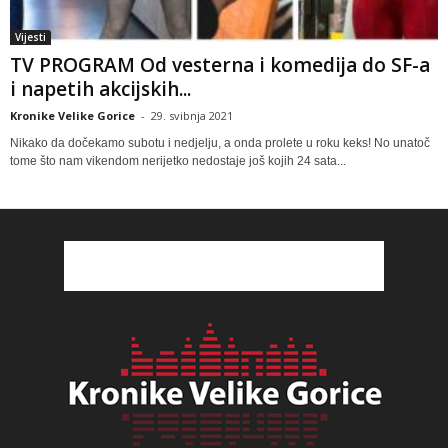
Vijesti
TV PROGRAM Od vesterna i komedija do SF-a
i napetih akcijskih...
Kronike Velike Gorice
-
29. svibnja 2021
Nikako da dočekamo subotu i nedjelju, a onda prolete u roku keks! No unatoč
tome što nam vikendom nerijetko nedostaje još kojih 24 sata...