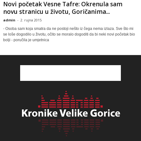
Novi početak Vesne Tafre: Okrenula sam
novu stranicu u životu, Goričanima...
admin
-
2. rujna 2015
- Osoba sam koja smatra da ne postoji nešto iz čega nema izlaza. Sve što mi
se loše dogodilo u životu, očito se moralo dogoditi da bi neki novi početak bio
bolji - poručila je umjetnica