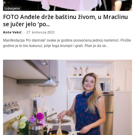
Izdvojeno
FOTO Anđele drže baštinu živom, u Mraclinu
se jučer jelo ‘po...
Ante Vekić
-
27. kolovoza 2023
Manifestacija 'Po starinski' svake je godine posvećena jednoj namirnici. Prošle
godine je to bio kukuruz, prije toga krumpir i grah. Plan je da se...