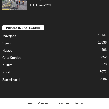
8. kolovoza 2026
POPULARNE KATEGORIJE
18147
Izdvojeno
16836
Vijesti
4496
Najave
3852
Crna Kronika
3778
Kultura
3072
Sport
2984
Zanimljivosti
Home
O nama
Impressum
Kontakt