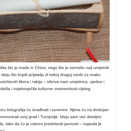
išta što je made in China, nego što je osmislio naš umjetnik
ideju što kupiti prijatelju ili nekoj dragoj osobi za svaku
tohtonih likera i rakija – otkriva nam umjetnica, ujedno i
obišla i ovjekovječila kulturne znamenitosti cijelog
u fotografija ću izrađivati i suvenire. Njima ću na dostojan
romovirati svoj grad i Turopolje. Ideju sam već detaljno
la, tako da ću je uskoro predstaviti javnosti – najavila je
ica.