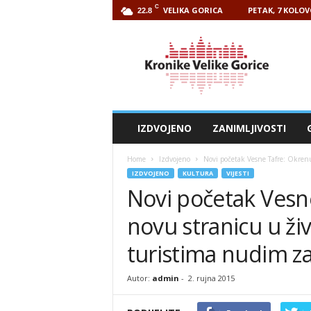
C
VELIKA GORICA
PETAK, 7 KOLOV
22.8
Kronike
Velike
Gorice
IZDVOJENO
ZANIMLJIVOSTI
Home
Izdvojeno
Novi početak Vesne Tafre: Okrenu
IZDVOJENO
KULTURA
VIJESTI
Novi početak Vesn
novu stranicu u ži
turistima nudim za
Autor:
admin
-
2. rujna 2015