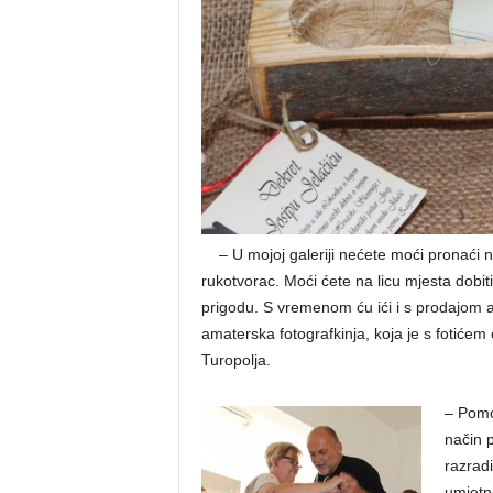
aa
– U mojoj galeriji nećete moći pronaći n
rukotvorac. Moći ćete na licu mjesta dobiti 
prigodu. S vremenom ću ići i s prodajom au
amaterska fotografkinja, koja je s fotićem 
Turopolja.
– Pomoć
način p
razradi
umjetn