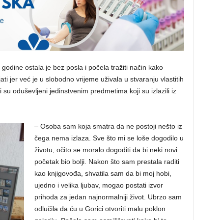
l godine ostala je bez posla i počela tražiti način kako
jati jer već je u slobodno vrijeme uživala u stvaranju vlastitih
ili su oduševljeni jedinstvenim predmetima koji su izlazili iz
– Osoba sam koja smatra da ne postoji nešto iz
čega nema izlaza. Sve što mi se loše dogodilo u
životu, očito se moralo dogoditi da bi neki novi
početak bio bolji. Nakon što sam prestala raditi
kao knjigovođa, shvatila sam da bi moj hobi,
ujedno i velika ljubav, mogao postati izvor
prihoda za jedan najnormalniji život. Ubrzo sam
odlučila da ću u Gorici otvoriti malu poklon