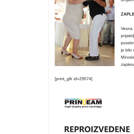
ZAPLE
Vesna T
prijate
posebno
je bilo
Mirosla
zaplesa
[print_gllr id=29574]