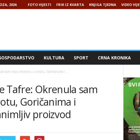
OZA, 2026
FOTO VIJESTI
FRIK IZ KVARTA
KNJIGA TJEDNA
VIDEO VIJE
GOSPODARSTVO
KULTURA
SPORT
CRNA KRONIKA
la sam novu stranicu u životu, Goričanima i...
e Tafre: Okrenula sam
votu, Goričanima i
nimljiv proizvod