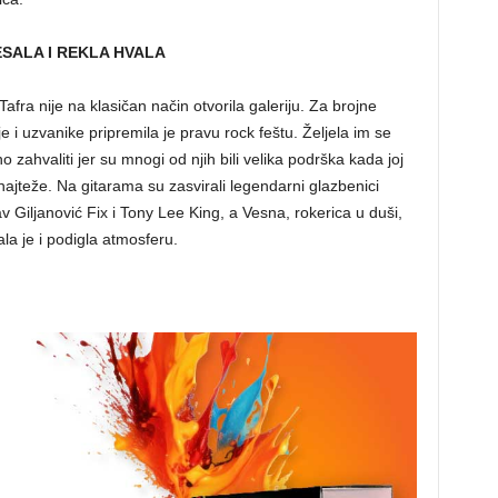
SALA I REKLA HVALA
afra nije na klasičan način otvorila galeriju. Za brojne
lje i uzvanike pripremila je pravu rock feštu. Željela im se
 zahvaliti jer su mnogi od njih bili velika podrška kada joj
 najteže. Na gitarama su zasvirali legendarni glazbenici
v Giljanović Fix i Tony Lee King, a Vesna, rokerica u duši,
la je i podigla atmosferu.