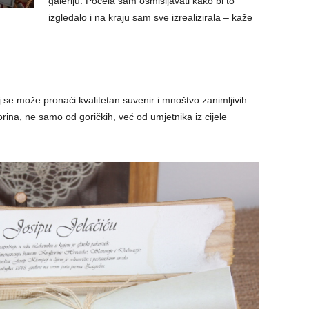
galeriju. Počela sam osmišljavati kako bi to
izgledalo i na kraju sam sve izrealizirala – kaže
oj se može pronaći kvalitetan suvenir i mnoštvo zanimljivih
rina, ne samo od goričkih, već od umjetnika iz cijele