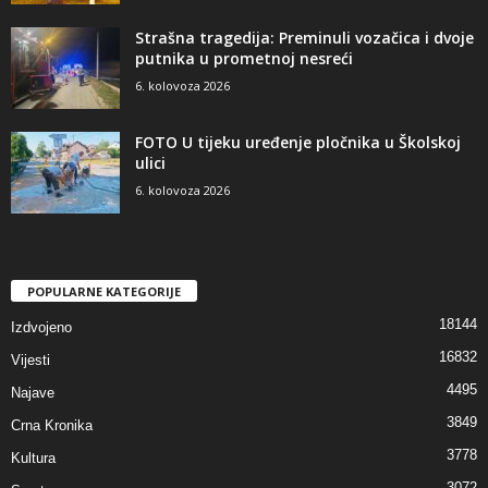
Strašna tragedija: Preminuli vozačica i dvoje
putnika u prometnoj nesreći
6. kolovoza 2026
FOTO U tijeku uređenje pločnika u Školskoj
ulici
6. kolovoza 2026
POPULARNE KATEGORIJE
18144
Izdvojeno
16832
Vijesti
4495
Najave
3849
Crna Kronika
3778
Kultura
3072