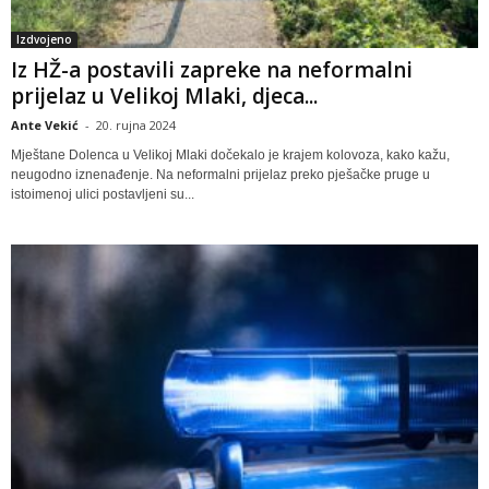
Izdvojeno
Iz HŽ-a postavili zapreke na neformalni
prijelaz u Velikoj Mlaki, djeca...
Ante Vekić
-
20. rujna 2024
Mještane Dolenca u Velikoj Mlaki dočekalo je krajem kolovoza, kako kažu,
neugodno iznenađenje. Na neformalni prijelaz preko pješačke pruge u
istoimenoj ulici postavljeni su...