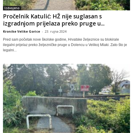
Izdvojeno
Pročelnik Katulić: HŽ nije suglasan s
izgradnjom prijelaza preko pruge u...
Kronike Velike Gorice
-
23. rujna 2024
Pred sam početak nove školske godine, Hrvatske željeznice su blokirale
ilegalni prijelaz preko željezničke pruge u Dolencu u Velikoj Mlaki. Zato što je
legalni...