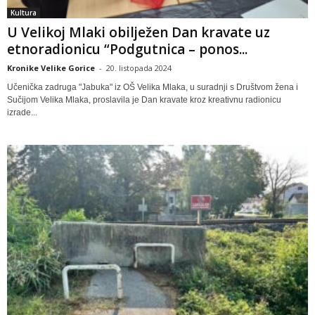
Kultura
U Velikoj Mlaki obilježen Dan kravate uz
etnoradionicu “Podgutnica – ponos...
Kronike Velike Gorice
-
20. listopada 2024
Učenička zadruga "Jabuka" iz OŠ Velika Mlaka, u suradnji s Društvom žena i
Sučijom Velika Mlaka, proslavila je Dan kravate kroz kreativnu radionicu
izrade...