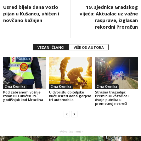
Usred bijela dana vozio
19. sjednica Gradskog
pijan u Kušancu, uhićen i
vijeća: Aktualac uz važne
novčano kažnjen
rasprave, izglasan
rekordni Proračun
VEZANI ČLANCI
VIŠE OD AUTORA
Crna Kronika
Crna Kronika
Crna Kronika
Pod zabranom vožnje
U dvorištu obiteljske
Strašna tragedija:
izvan BiH uhićen 29-
kuće usred dana gorjela
Preminuli vozačica i
godišnjak kod Mraclina
tri automobila
dvoje putnika u
prometnoj nesreći
- Advertisement -