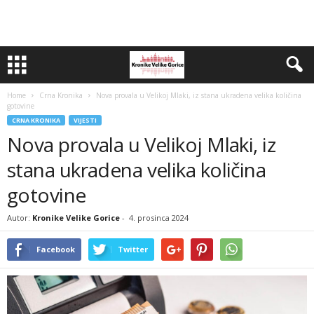
Home
Crna Kronika
Nova provala u Velikoj Mlaki, iz stana ukradena velika količina
gotovine
CRNA KRONIKA
VIJESTI
Nova provala u Velikoj Mlaki, iz
stana ukradena velika količina
gotovine
Autor:
Kronike Velike Gorice
-
4. prosinca 2024
Facebook
Twitter