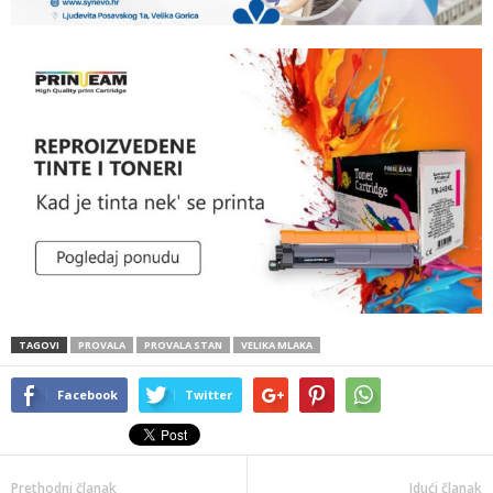
TAGOVI
PROVALA
PROVALA STAN
VELIKA MLAKA
Facebook
Twitter
Prethodni članak
Idući članak