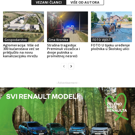
VEZANI ČLANCI
VIŠE OD AUTORA
Gospodarstvo
Crna Kronika
FOTO VIJEST
Aglomeracija: Više od
Strašna tragedija:
FOTO U tijeku uređenje
300 kućanstava već se
Preminuli vozačica i
pločnika u Školskoj ulici
priključilo na novu
dvoje putnika u
kanalizacijsku mrežu
prometnoj nesreći
- Advertisement -