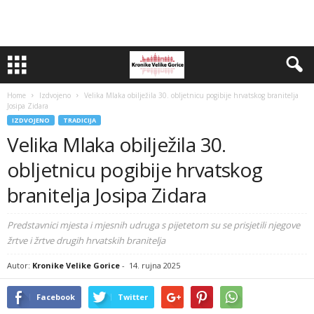
Home
Izdvojeno
Velika Mlaka obilježila 30. obljetnicu pogibije hrvatskog branitelja
Josipa Zidara
IZDVOJENO
TRADICIJA
Velika Mlaka obilježila 30.
obljetnicu pogibije hrvatskog
branitelja Josipa Zidara
Predstavnici mjesta i mjesnih udruga s pijetetom su se prisjetili njegove
žrtve i žrtve drugih hrvatskih branitelja
Autor:
Kronike Velike Gorice
-
14. rujna 2025
Facebook
Twitter