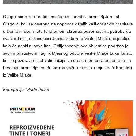
Okupljenima se obratio i mještanin i hrvatski branitelj Juraj pl.
Glagolić, koji se osvrnuo na doprinos ostalih velikomlačkih branitelja
u Domovinskom ratu te je pritom skrenuo pozornost na potrebu da
svaki od njih, uključujući i Josipa Zidara, u Velikoj Mlaki dobije ulicu
koja će nositi njihovo ime. Obilježavanje ove obljetnice podržao je
svojim prisustvom i tajnik Mjesnog odbora Velike Mlake Luka Kunić,
koji je pozdravio i pohvalio inicijativu da se memorira uspomena na
hrvatske branitelje, među kojima važno mjesto imaju i naši branitelji
iz Velike Mlake.
Fotografije: Vlado Palac