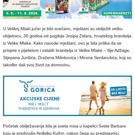
U Velikoj Mlaki jučer je bilo svečano, mještani su obilježili veliku
obljetnicu, 30 godina od pogibije Josipa Zidara, hrvatskog branitelja
iz Velike Mlake. Kako navode mještani, ovo je bila prilika da se
prisjete s pijetetom i ostalih branitelja iz Velike Mlake – Ilije Adžage,
Stjepana Jurišića, Dražena Milinkovića i Mirona Serdarušića, koji su
također dali svoj život za domovinu.
Početak obilježavanja bila je sveta misa u kapelici Svete Barbare
koju je predvodio Anđelko Kufrin, nakon čega su predstavnici