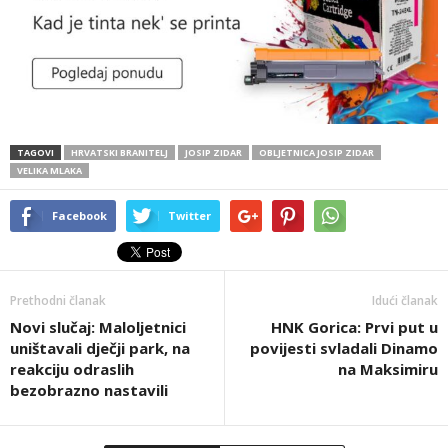
TAGOVI
HRVATSKI BRANITELJ
JOSIP ZIDAR
OBLJETNICA JOSIP ZIDAR
VELIKA MLAKA
Facebook
Twitter
Prethodni članak
Idući članak
Novi slučaj: Maloljetnici
HNK Gorica: Prvi put u
uništavali dječji park, na
povijesti svladali Dinamo
reakciju odraslih
na Maksimiru
bezobrazno nastavili