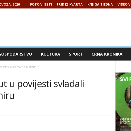
OVOZA, 2026
FOTO VIJESTI
FRIK IZ KVARTA
KNJIGA TJEDNA
VIDEO V
GOSPODARSTVO
KULTURA
SPORT
CRNA KRONIKA
 svladali Dinamo na Maksimiru
t u povijesti svladali
iru