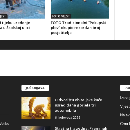
JEST
FOTO VIJEST
 tijeku uređenje
FOTO Tradicionalni “Pokupski
a u Školskoj ulici
plov” okupio rekordan broj
posjetitelja
JOŠ OBJAVA
PO
Izdvo
U dvorištu obiteljske kuće
usred dana gorjela tri
Vijest
automobila
Najav
6. kolovoza 2026
Velike
Crna 
Strašna tragedija: Preminuli