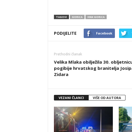
TAGOVI
GORICA
HNK GORICA
PODIJELITE
Facebook
Prethodni članak
Velika Mlaka obilježila 30. obljetnic
pogibije hrvatskog branitelja Josip
Zidara
VEZANI ČLANCI
VIŠE OD AUTORA