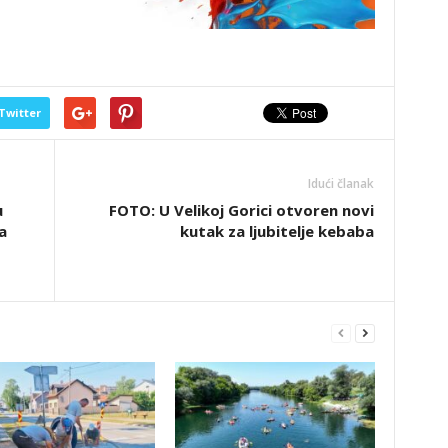
Twitter
Idući članak
u
FOTO: U Velikoj Gorici otvoren novi
a
kutak za ljubitelje kebaba