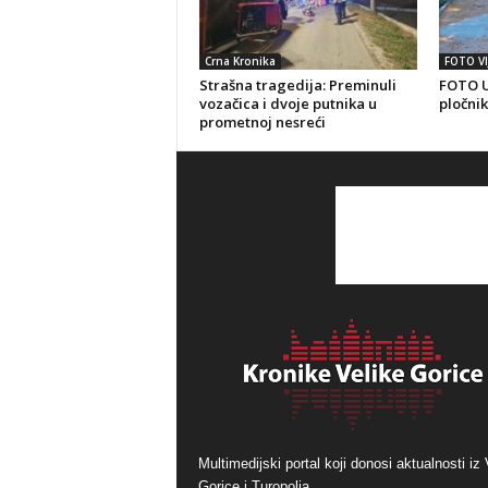
Crna Kronika
FOTO VI
Strašna tragedija: Preminuli
FOTO U
vozačica i dvoje putnika u
pločnik
prometnoj nesreći
Multimedijski portal koji donosi aktualnosti iz 
Gorice i Turopolja