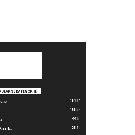
PULARNE KATEGORIJE
18144
jeno
16832
i
4495
e
3849
Kronika