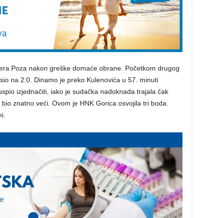
 Ikera Poza nakon greške domaće obrane. Početkom drugog
isio na 2:0. Dinamo je preko Kulenovića u 57. minuti
uspio izjednačiti, iako je sudačka nadoknada trajala čak
 bio znatno veći. Ovom je HNK Gorica osvojila tri boda.
i.