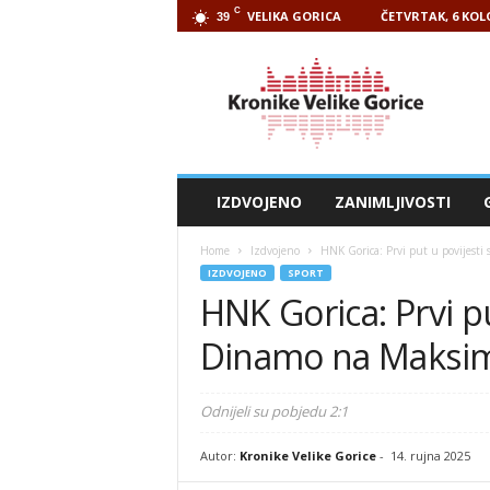
C
VELIKA GORICA
ČETVRTAK, 6 KOL
39
Kronike
Velike
Gorice
IZDVOJENO
ZANIMLJIVOSTI
Home
Izdvojeno
HNK Gorica: Prvi put u povijesti
IZDVOJENO
SPORT
HNK Gorica: Prvi pu
Dinamo na Maksim
Odnijeli su pobjedu 2:1
Autor:
Kronike Velike Gorice
-
14. rujna 2025