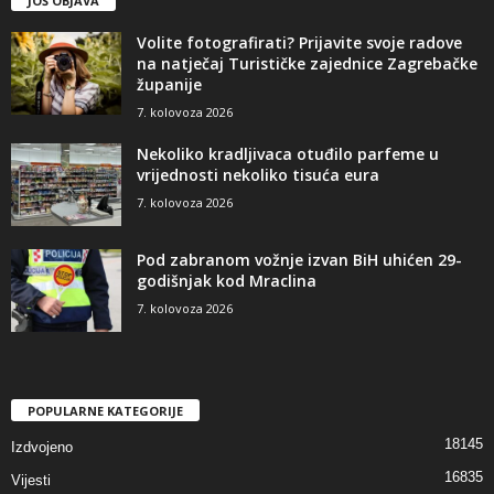
JOŠ OBJAVA
Volite fotografirati? Prijavite svoje radove
na natječaj Turističke zajednice Zagrebačke
županije
7. kolovoza 2026
Nekoliko kradljivaca otuđilo parfeme u
vrijednosti nekoliko tisuća eura
7. kolovoza 2026
Pod zabranom vožnje izvan BiH uhićen 29-
godišnjak kod Mraclina
7. kolovoza 2026
POPULARNE KATEGORIJE
18145
Izdvojeno
16835
Vijesti