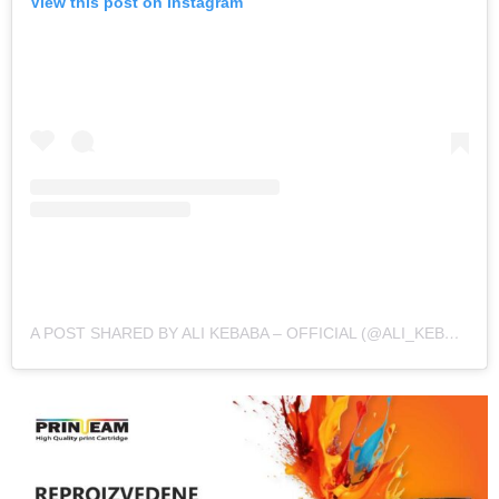
View this post on Instagram
A POST SHARED BY ALI KEBABA – OFFICIAL (@ALI_KEBABA)