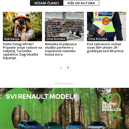
VEZANI ČLANCI
VIŠE OD AUTORA
Rekreacija
Crna Kronika
Crna Kronika
Volite fotografirati?
Nekoliko kradljivaca
Pod zabranom vožnje
Prijavite svoje radove na
otuđilo parfeme u
izvan BiH uhićen 29-
natječaj Turističke
vrijednosti nekoliko
godišnjak kod Mraclina
zajednice Zagrebačke
tisuća eura
županije
- Advertisement -