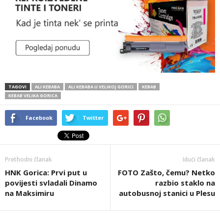
TAGOVI
ALI KEBABA
ALI KEBABA U VELIKOJ GORICI
KEBAB
KEBAB VELIKA GORICA
Facebook
Twitter
Prethodni članak
Idući članak
HNK Gorica: Prvi put u
FOTO Zašto, čemu? Netko
povijesti svladali Dinamo
razbio staklo na
na Maksimiru
autobusnoj stanici u Plesu