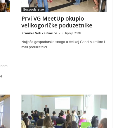
Gospodarstvo
Prvi VG MeetUp okupio
velikogoričke poduzetnike
Kronike Velike Gorice
-
8. lipnja 2018
Najjača gospodarska snaga u Velikoj Gorici su mikro i
mali poduzetnici
alnom
ne