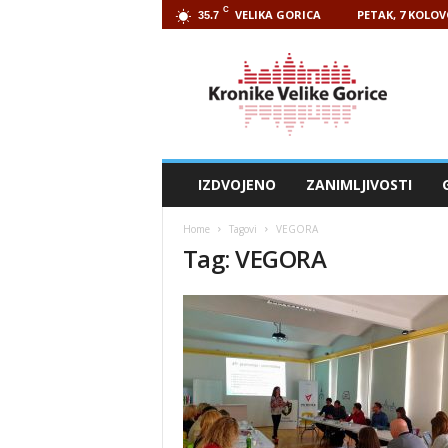
C
VELIKA GORICA
PETAK, 7 KOLOV
35.7
Kronike
Velike
Gorice
IZDVOJENO
ZANIMLJIVOSTI
Home
Tagovi
VEGORA
Tag: VEGORA