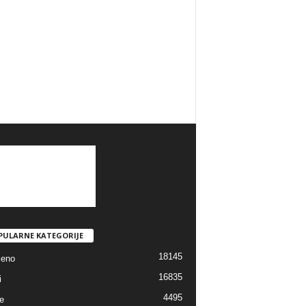
PULARNE KATEGORIJE
18145
jeno
16835
i
4495
e