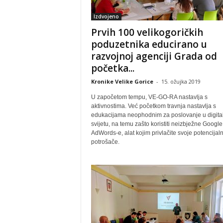
Izdvojeno
Prvih 100 velikogoričkih
poduzetnika educirano u
razvojnoj agenciji Grada od
početka...
Kronike Velike Gorice
-
15. ožujka 2019
U započetom tempu, VE-GO-RA nastavlja s
aktivnostima. Već početkom travnja nastavlja s
edukacijama neophodnim za poslovanje u digit
svijetu, na temu zašto koristiti neizbježne Google
AdWords-e, alat kojim privlačite svoje potencijal
potrošače.