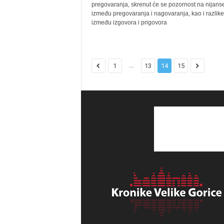
pregovaranja, skrenut će se pozornost na nijans
između pregovaranja i nagovaranja, kao i razlike
između izgovora i prigovora
...
1
13
14
15