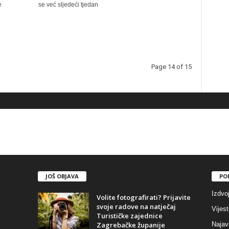
e
se već sljedeći tjedan
Page 14 of 15
JOŠ OBJAVA
PO
Izdvo
Volite fotografirati? Prijavite
svoje radove na natječaj
Vijest
Turističke zajednice
Zagrebačke županije
Najav