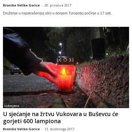
Kronike Velike Gorice
-
20. prosinca 2017
Druženje u najukrašenijoj ulici u donjem Turopolju počinje u 17 sati.
Izdvojeno
U sjećanje na žrtvu Vukovara u Buševcu će
gorjeti 600 lampiona
Kronike Velike Gorice
-
13. studenoga 2017