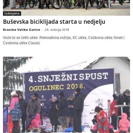
Izdvojeno
Buševska biciklijada starta u nedjelju
Kronike Velike Gorice
-
24. svibnja 2018
Vozit će se četiri utrke: Rekreativna vožnja, XC utrka, Cestovna utrka Small i
Cestovna utrka Classic