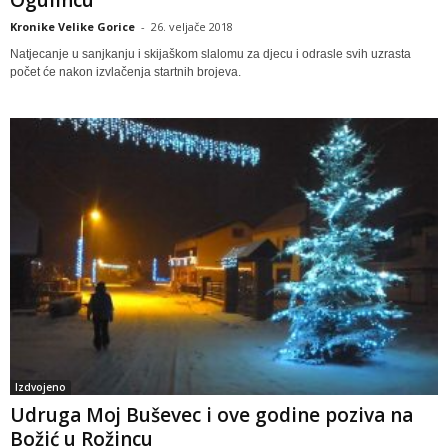
Kronike Velike Gorice
-
26. veljače 2018
Natjecanje u sanjkanju i skijaškom slalomu za djecu i odrasle svih uzrasta
počet će nakon izvlačenja startnih brojeva.
Izdvojeno
Udruga Moj Buševec i ove godine poziva na
Božić u Rožincu