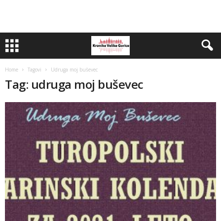
Home
Tagovi
Udruga moj buševec
Tag: udruga moj buševec