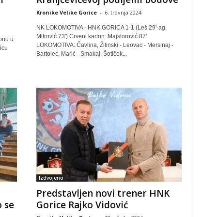
Kronike Velike Gorice
-
6. travnja 2024
NK LOKOMOTIVA - HNK GORICA 1-1 (Leš 29'-ag,
Mitrović 73') Crveni karton: Majstorović 87'
onu u
LOKOMOTIVA: Čavlina, Žilinski - Leovac - Mersinaj -
icu
Bartolec, Marić - Smakaj, Šotiček...
Izdvojeno
Predstavljen novi trener HNK
o se
Gorice Rajko Vidović