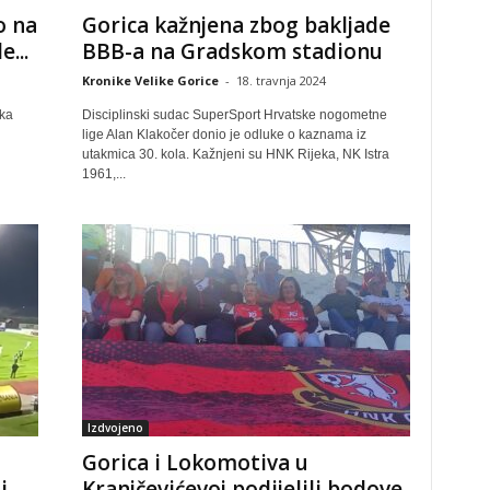
o na
Gorica kažnjena zbog bakljade
...
BBB-a na Gradskom stadionu
Kronike Velike Gorice
-
18. travnja 2024
ika
Disciplinski sudac SuperSport Hrvatske nogometne
lige Alan Klakočer donio je odluke o kaznama iz
utakmica 30. kola. Kažnjeni su HNK Rijeka, NK Istra
1961,...
Izdvojeno
Gorica i Lokomotiva u
i
Kranjčevićevoj podijelili bodove