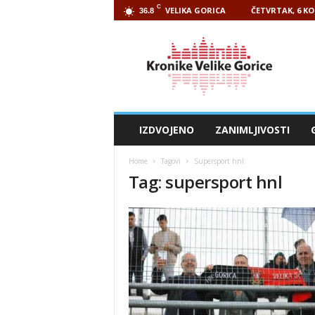
C
VELIKA GORICA
ČETVRTAK, 6 KO
36.8
Kronike
Velike
Gorice
IZDVOJENO
ZANIMLJIVOSTI
Home
Tagovi
Supersport hnl
Tag: supersport hnl