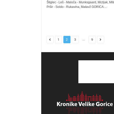
Štiglec - Leš - Maloča - Munksgaard, Mrzljak, Mitr
Pršir - Soldo - Rukavina, Matavž GORICA:...
...
1
2
3
9