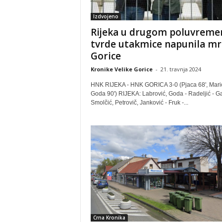
Izdvojeno
Rijeka u drugom poluvreme
tvrde utakmice napunila mr
Gorice
Kronike Velike Gorice
-
21. travnja 2024
HNK RIJEKA - HNK GORICA 3-0 (Pjaca 68', Marić
Goda 90') RIJEKA: Labrović, Goda - Radeljić - Ga
Smolčić, Petrovič, Janković - Fruk -...
Crna Kronika