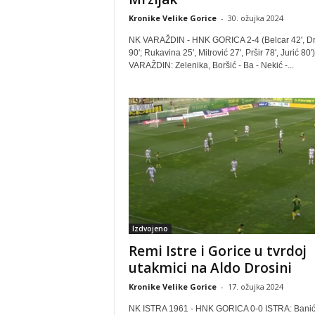
Kronike Velike Gorice
-
30. ožujka 2024
NK VARAŽDIN - HNK GORICA 2-4 (Belcar 42', D
90'; Rukavina 25', Mitrović 27', Pršir 78', Jurić 80')
VARAŽDIN: Zelenika, Boršić - Ba - Nekić -...
Izdvojeno
Remi Istre i Gorice u tvrdoj
utakmici na Aldo Drosini
Kronike Velike Gorice
-
17. ožujka 2024
NK ISTRA 1961 - HNK GORICA 0-0 ISTRA: Banić