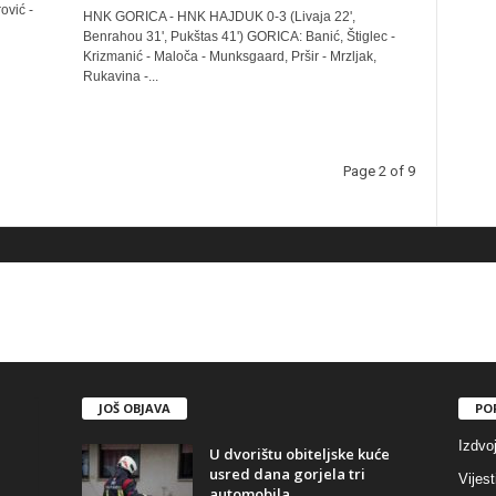
ović -
HNK GORICA - HNK HAJDUK 0-3 (Livaja 22',
Benrahou 31', Pukštas 41') GORICA: Banić, Štiglec -
Krizmanić - Maloča - Munksgaard, Pršir - Mrzljak,
Rukavina -...
Page 2 of 9
JOŠ OBJAVA
PO
Izdvo
U dvorištu obiteljske kuće
usred dana gorjela tri
Vijest
automobila