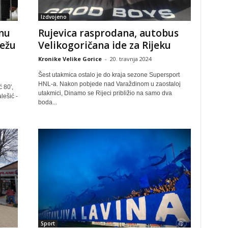
Izdvojeno
nu
Rujevica rasprodana, autobus
ežu
Velikogoričana ide za Rijeku
Kronike Velike Gorice
-
20. travnja 2024
Šest utakmica ostalo je do kraja sezone Supersport
HNL-a. Nakon pobjede nad Varaždinom u zaostaloj
 80',
utakmici, Dinamo se Rijeci približio na samo dva
lešić -
boda...
Sport