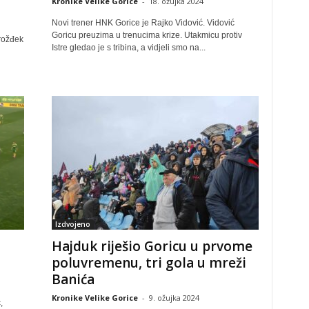
Kronike Velike Gorice
-
18. ožujka 2024
Novi trener HNK Gorice je Rajko Vidović. Vidović
Goricu preuzima u trenucima krize. Utakmicu protiv
rožđek
Istre gledao je s tribina, a vidjeli smo na...
Izdvojeno
Hajduk riješio Goricu u prvome
poluvremenu, tri gola u mreži
Banića
Kronike Velike Gorice
-
9. ožujka 2024
,