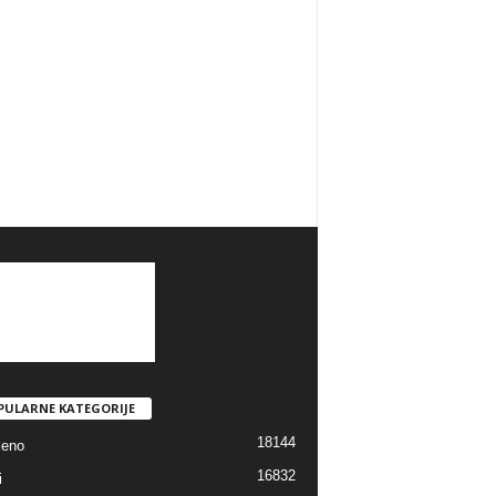
PULARNE KATEGORIJE
18144
jeno
16832
i