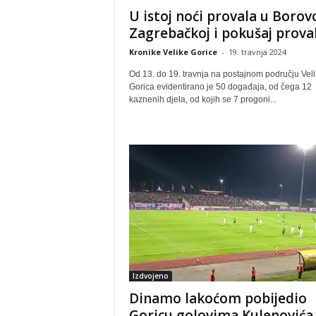
U istoj noći provala u Borov
Zagrebačkoj i pokušaj provale
Kronike Velike Gorice
-
19. travnja 2024
Od 13. do 19. travnja na postajnom području Vel
Gorica evidentirano je 50 događaja, od čega 12
kaznenih djela, od kojih se 7 progoni...
Izdvojeno
Dinamo lakoćom pobijedio
Goricu golovima Kulenovića 