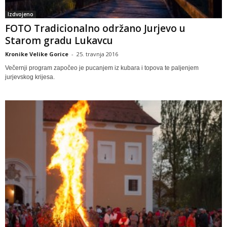
Izdvojeno
FOTO Tradicionalno održano Jurjevo u
Starom gradu Lukavcu
Kronike Velike Gorice
-
25. travnja 2016
Večernji program započeo je pucanjem iz kubara i topova te paljenjem
jurjevskog krijesa.