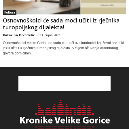
Kultura
Osnovnoškolci će sada moći učiti iz rječnika
turopoljskog dijalekta!
Katarina Drvodelić
-
23. rujna 2021
Osnovnoškolci Velike Gorice od sada će moći uz standardni književni hrvatski
jezik učiti i iz rječnika turopoljskog dijalekta. S ciljem očuvanja autohtonog
govora domicilnih...