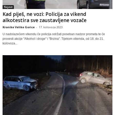
Najave
Kad piješ, ne vozi: Policija za vikend
alkotestira sve zaustavljene vozače
Kronike Velike Gorice
-
17. kolovoza 2023
U nadolazećem vikendu će policija održati poseban nadzor prometa te će
provesti akcije "Alkohol i droge" i "Brzina". Tijekom vikenda, od 18. do 21.
kolovoza...