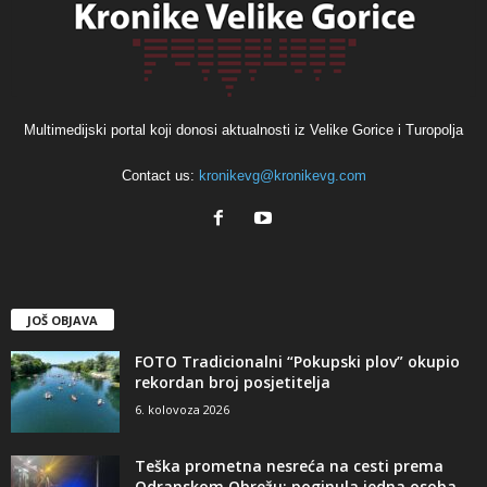
Multimedijski portal koji donosi aktualnosti iz Velike Gorice i Turopolja
Contact us:
kronikevg@kronikevg.com
JOŠ OBJAVA
FOTO Tradicionalni “Pokupski plov” okupio
rekordan broj posjetitelja
6. kolovoza 2026
Teška prometna nesreća na cesti prema
Odranskom Obrežu: poginula jedna osoba