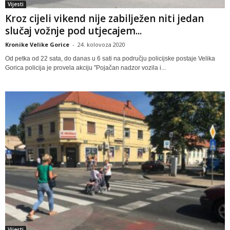
Vijesti
Kroz cijeli vikend nije zabilježen niti jedan
slučaj vožnje pod utjecajem...
Kronike Velike Gorice
-
24. kolovoza 2020
Od petka od 22 sata, do danas u 6 sati na području policijske postaje Velika
Gorica policija je provela akciju "Pojačan nadzor vozila i...
Vijesti