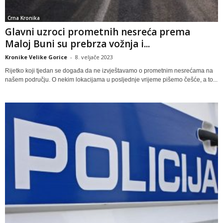
Crna Kronika
Glavni uzroci prometnih nesreća prema
Maloj Buni su prebrza vožnja i...
Kronike Velike Gorice
-
8. veljače 2023
Rijetko koji tjedan se događa da ne izvještavamo o prometnim nesrećama na
našem području. O nekim lokacijama u posljednje vrijeme pišemo češće, a to...