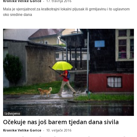
Kronike Velike Gorice
-
17. travnja 2016
Mala je vjerojatnost za kratkotrajni lokalni pljusak ili grmljavinu i to uglavnom
oko sredine dana
Izdvojeno
Očekuje nas još barem tjedan dana sivila
Kronike Velike Gorice
-
10. veljače 2016