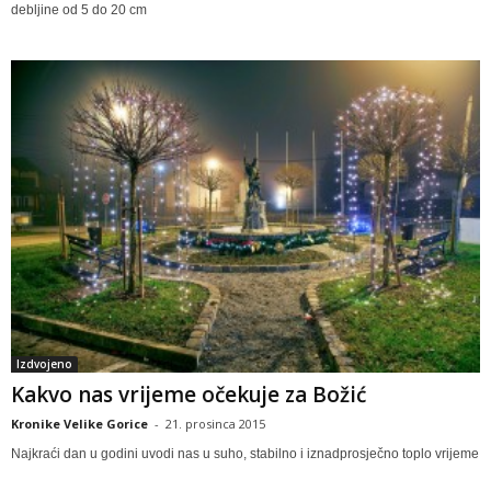
debljine od 5 do 20 cm
Izdvojeno
Kakvo nas vrijeme očekuje za Božić
Kronike Velike Gorice
-
21. prosinca 2015
Najkraći dan u godini uvodi nas u suho, stabilno i iznadprosječno toplo vrijeme