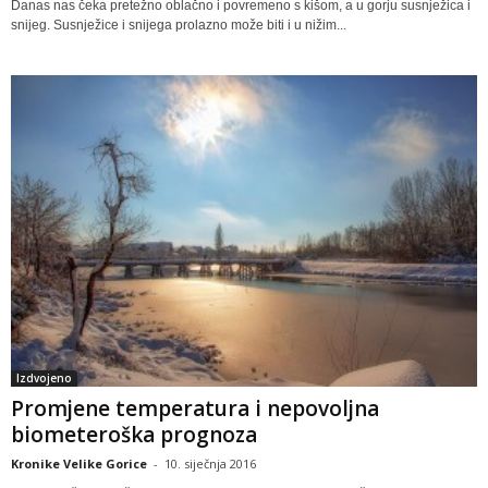
Danas nas čeka pretežno oblačno i povremeno s kišom, a u gorju susnježica i
snijeg. Susnježice i snijega prolazno može biti i u nižim...
Izdvojeno
Promjene temperatura i nepovoljna
biometeroška prognoza
Kronike Velike Gorice
-
10. siječnja 2016