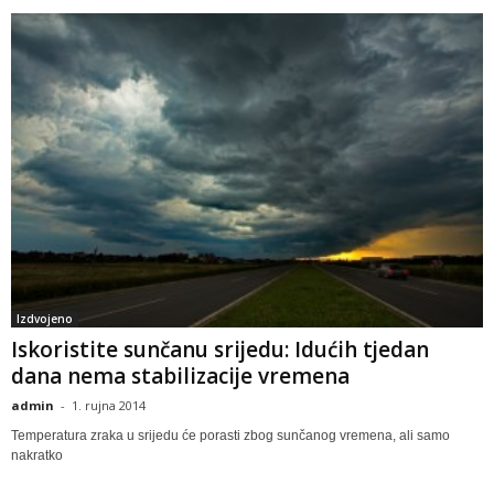
Izdvojeno
Iskoristite sunčanu srijedu: Idućih tjedan
dana nema stabilizacije vremena
admin
-
1. rujna 2014
Temperatura zraka u srijedu će porasti zbog sunčanog vremena, ali samo
nakratko