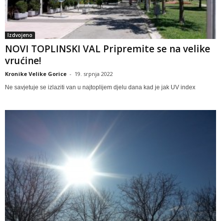
Izdvojeno
NOVI TOPLINSKI VAL Pripremite se na velike
vrućine!
Kronike Velike Gorice
-
19. srpnja 2022
Ne savjetuje se izlaziti van u najtoplijem djelu dana kad je jak UV index