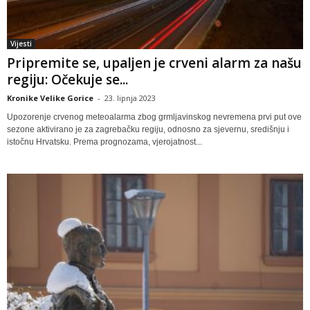
Vijesti
Pripremite se, upaljen je crveni alarm za našu
regiju: Očekuje se...
Kronike Velike Gorice
-
23. lipnja 2023
Upozorenje crvenog meteoalarma zbog grmljavinskog nevremena prvi put ove
sezone aktivirano je za zagrebačku regiju, odnosno za sjevernu, središnju i
istočnu Hrvatsku. Prema prognozama, vjerojatnost...