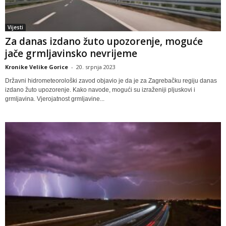
Vijesti
Za danas izdano žuto upozorenje, moguće
jače grmljavinsko nevrijeme
Kronike Velike Gorice
-
20. srpnja 2023
Državni hidrometeorološki zavod objavio je da je za Zagrebačku regiju danas
izdano žuto upozorenje. Kako navode, mogući su izraženiji pljuskovi i
grmljavina. Vjerojatnost grmljavine...