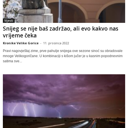
Vijesti
Snijeg se nije baš zadržao, ali evo kakvo nas
vrijeme čeka
Kronike Velike Gorice
-
11. prosinca 2022
Pravi nagovještaj zime, prve pahulje snijega ove sezone sinoć su obradovale
mnoge Velikogoričane. U kombinaciji s kišom jučer je u kasnim popodnevnim
satima sve...