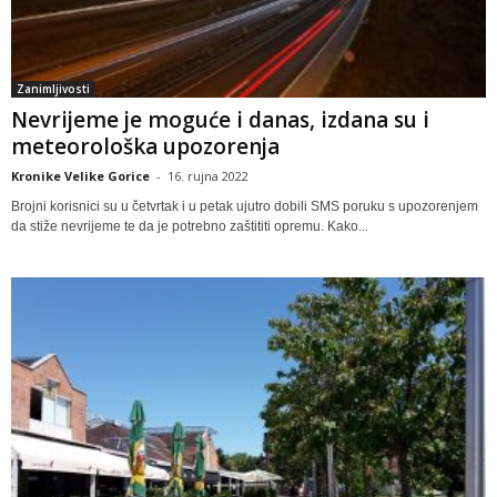
Zanimljivosti
Nevrijeme je moguće i danas, izdana su i
meteorološka upozorenja
Kronike Velike Gorice
-
16. rujna 2022
Brojni korisnici su u četvrtak i u petak ujutro dobili SMS poruku s upozorenjem
da stiže nevrijeme te da je potrebno zaštititi opremu. Kako...