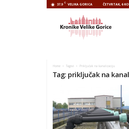
C
VELIKA GORICA
ČETVRTAK, 6 KO
37.9
Kronike
Velike
Gorice
Home
Tagovi
Priključak na kanalizaciju
Tag: priključak na kanal