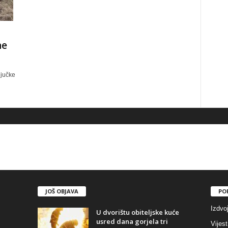
ne
ljučke
JOŠ OBJAVA
PO
Izdvo
U dvorištu obiteljske kuće
usred dana gorjela tri
Vijest