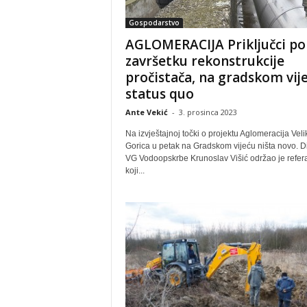
Gospodarstvo
AGLOMERACIJA Priključci po
završetku rekonstrukcije
pročistača, na gradskom vij
status quo
Ante Vekić
-
3. prosinca 2023
Na izvještajnoj točki o projektu Aglomeracija Veli
Gorica u petak na Gradskom vijeću ništa novo. Di
VG Vodoopskrbe Krunoslav Višić održao je refera
koji...