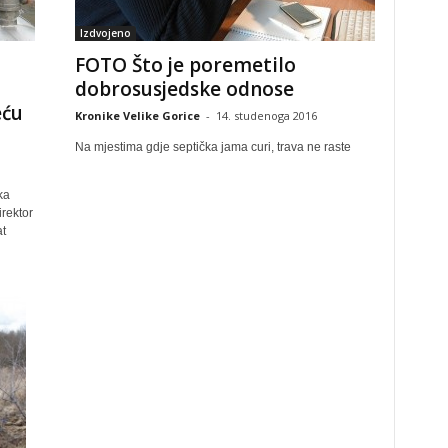
Izdvojeno
FOTO Što je poremetilo
dobrosusjedske odnose
eću
Kronike Velike Gorice
-
14. studenoga 2016
Na mjestima gdje septička jama curi, trava ne raste
ka
rektor
t