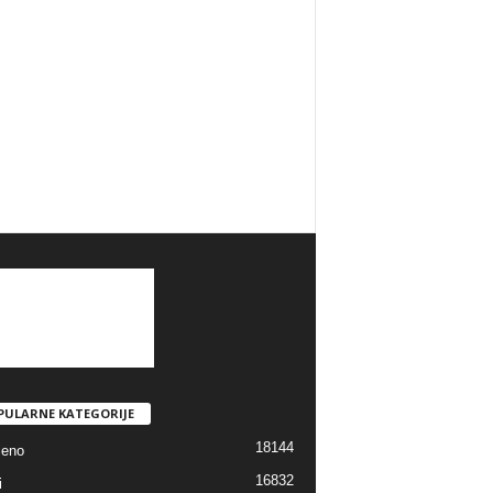
PULARNE KATEGORIJE
18144
jeno
16832
i