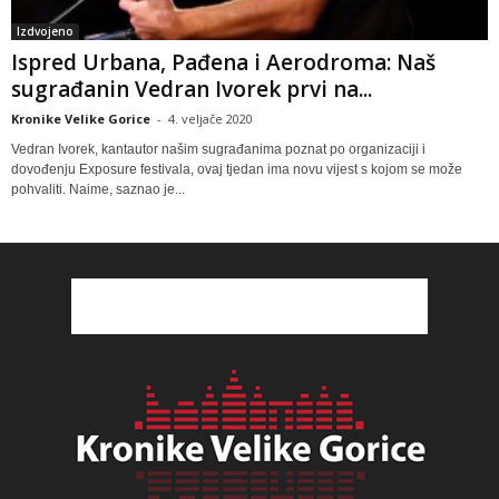
Izdvojeno
Ispred Urbana, Pađena i Aerodroma: Naš
sugrađanin Vedran Ivorek prvi na...
Kronike Velike Gorice
-
4. veljače 2020
Vedran Ivorek, kantautor našim sugrađanima poznat po organizaciji i
dovođenju Exposure festivala, ovaj tjedan ima novu vijest s kojom se može
pohvaliti. Naime, saznao je...