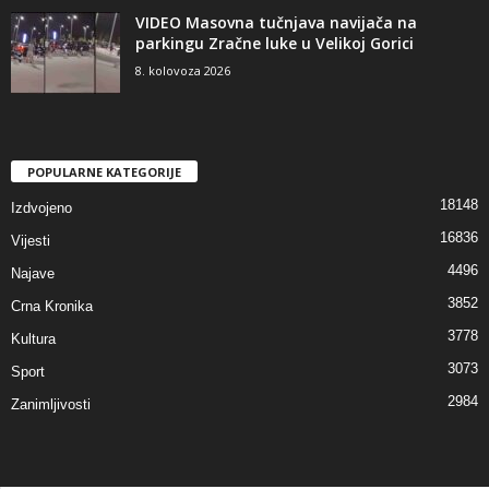
VIDEO Masovna tučnjava navijača na
parkingu Zračne luke u Velikoj Gorici
8. kolovoza 2026
POPULARNE KATEGORIJE
18148
Izdvojeno
16836
Vijesti
4496
Najave
3852
Crna Kronika
3778
Kultura
3073
Sport
2984
Zanimljivosti