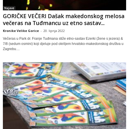
Najave
GORIČKE VEČERI Dašak makedonskog melosa
večeras na Tuđmancu uz etno sastav...
Kronike Velike Gorice
-
20. lipnja 2022
Večeras u Park dr. Franje Tuđmana stiže etno-sastav Ezerki (žene s jezera) &
7/8 (sedum osmini) koji djeluje pod okriljem hrvatsko-makedonskog društva u
Zagrebu....