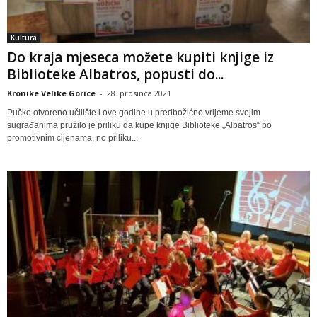
Kultura
Do kraja mjeseca možete kupiti knjige iz
Biblioteke Albatros, popusti do...
Kronike Velike Gorice
-
28. prosinca 2021
Pučko otvoreno učilište i ove godine u predbožićno vrijeme svojim
sugrađanima pružilo je priliku da kupe knjige Biblioteke „Albatros“ po
promotivnim cijenama, no priliku...