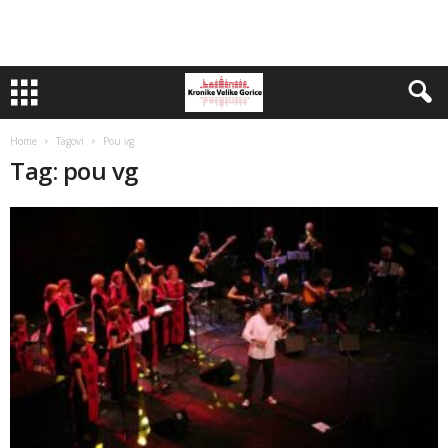
Home
Tagovi
Pou vg
Tag: pou vg