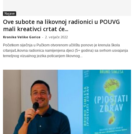
Najave
Ove subote na likovnoj radionici u POUVG
mali kreativci crtat će...
Kronike Velike Gorice
-
2. veljače 2022
Početkom siječnja u Pučkom otvorenom učilištu ponovo je krenula škola
crtanja/Likovna radionica namijenjena djeci (5+ godina) sa svrhom usvajanja
temeljnog vizualnog jezika poticanjem likovnog...