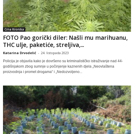
Crna Kronika
FOTO Pao gorički diler: Našli mu marihuanu,
THC ulje, paketiće, streljiva,...
Katarina Drvodelić
-
24. listopada 2023
Policija je objavila kako je dovršeno su kriminalističko istraživanje nad 44-
godišnjakom zbog sumnje u počinjenje kaznenih djela „Neovlaštena
proizvodnja i promet drogama“ i „Nedozvoljeno...