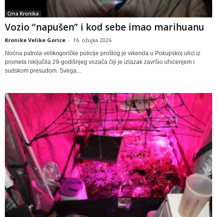
Crna Kronika
Vozio “napušen” i kod sebe imao marihuanu
Kronike Velike Gorice
-
16. ožujka 2026
Noćna patrola velikogoričke policije prošlog je vikenda u Pokupskoj ulici iz
prometa isključila 29-godišnjeg vozača čiji je izlazak završio uhićenjem i
sudskom presudom. Svega...