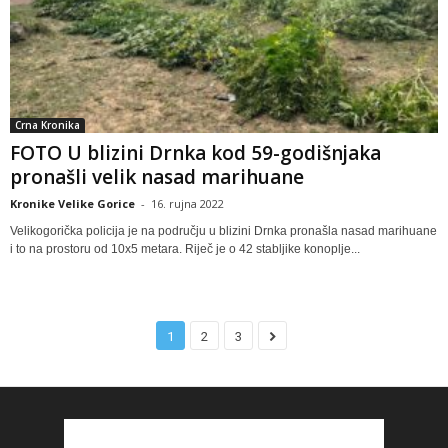
Crna Kronika
FOTO U blizini Drnka kod 59-godišnjaka
pronašli velik nasad marihuane
Kronike Velike Gorice
-
16. rujna 2022
Velikogorička policija je na području u blizini Drnka pronašla nasad marihuane
i to na prostoru od 10x5 metara. Riječ je o 42 stabljike konoplje...
1
2
3