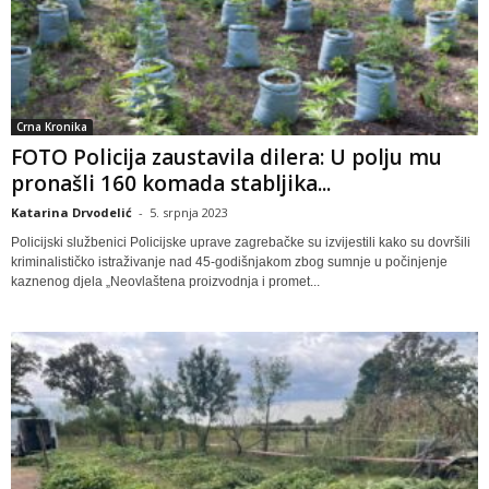
Crna Kronika
FOTO Policija zaustavila dilera: U polju mu
pronašli 160 komada stabljika...
Katarina Drvodelić
-
5. srpnja 2023
Policijski službenici Policijske uprave zagrebačke su izvijestili kako su dovršili
kriminalističko istraživanje nad 45-godišnjakom zbog sumnje u počinjenje
kaznenog djela „Neovlaštena proizvodnja i promet...