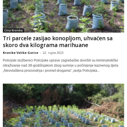
Crna Kronika
Tri parcele zasijao konopljom, uhvaćen sa
skoro dva kilograma marihuane
Kronike Velike Gorice
-
22. rujna 2023
Policijski službenici Policijske uprave zagrebačke dovršili su kriminalističko
istraživanje nad 38-godišnjakom zbog sumnje u počinjenje kaznenog djela
„Neovlaštena proizvodnja i promet drogama“, javlja Policijska...