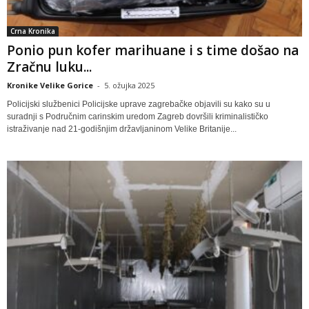
Crna Kronika
Ponio pun kofer marihuane i s time došao na
Zračnu luku...
Kronike Velike Gorice
-
5. ožujka 2025
Policijski službenici Policijske uprave zagrebačke objavili su kako su u
suradnji s Područnim carinskim uredom Zagreb dovršili kriminalističko
istraživanje nad 21-godišnjim državljaninom Velike Britanije...